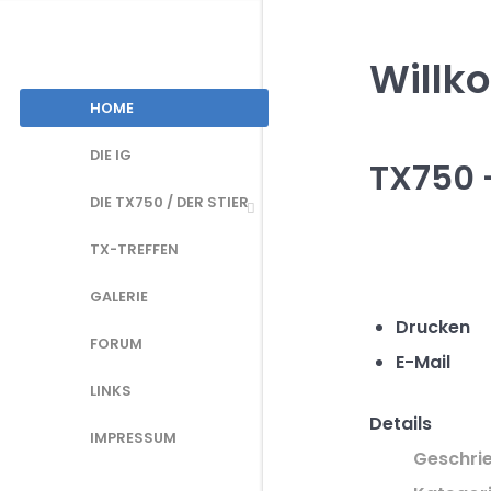
Willk
HOME
DIE IG
TX750 -
DIE TX750 / DER STIER
TX-TREFFEN
GALERIE
Drucken
FORUM
E-Mail
LINKS
Details
IMPRESSUM
Geschri