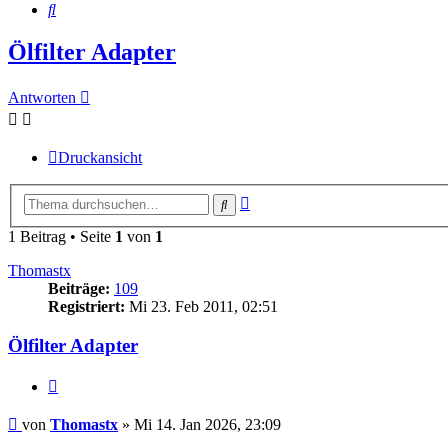
Suche
Ölfilter Adapter
Antworten
Druckansicht
Erweiterte
Suche
Suche
1 Beitrag • Seite
1
von
1
Thomastx
Beiträge:
109
Registriert:
Mi 23. Feb 2011, 02:51
Ölfilter Adapter
Zitieren
Beitrag
von
Thomastx
»
Mi 14. Jan 2026, 23:09