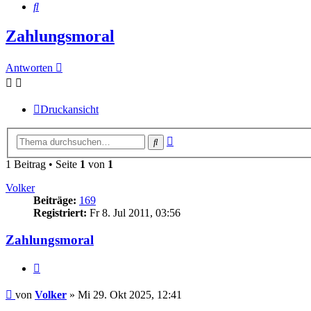
Suche
Zahlungsmoral
Antworten
Druckansicht
Erweiterte
Suche
Suche
1 Beitrag • Seite
1
von
1
Volker
Beiträge:
169
Registriert:
Fr 8. Jul 2011, 03:56
Zahlungsmoral
Zitieren
Beitrag
von
Volker
»
Mi 29. Okt 2025, 12:41