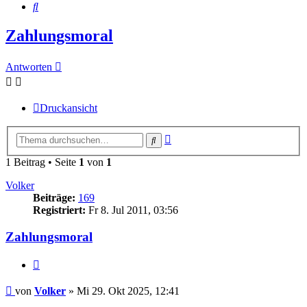
Suche
Zahlungsmoral
Antworten
Druckansicht
Erweiterte
Suche
Suche
1 Beitrag • Seite
1
von
1
Volker
Beiträge:
169
Registriert:
Fr 8. Jul 2011, 03:56
Zahlungsmoral
Zitieren
Beitrag
von
Volker
»
Mi 29. Okt 2025, 12:41