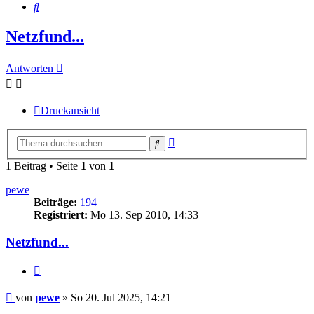
Suche
Netzfund...
Antworten
Druckansicht
Erweiterte
Suche
Suche
1 Beitrag • Seite
1
von
1
pewe
Beiträge:
194
Registriert:
Mo 13. Sep 2010, 14:33
Netzfund...
Zitieren
Beitrag
von
pewe
»
So 20. Jul 2025, 14:21