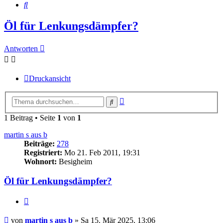
Suche
Öl für Lenkungsdämpfer?
Antworten
Druckansicht
Erweiterte
Suche
Suche
1 Beitrag • Seite
1
von
1
martin s aus b
Beiträge:
278
Registriert:
Mo 21. Feb 2011, 19:31
Wohnort:
Besigheim
Öl für Lenkungsdämpfer?
Zitieren
Beitrag
von
martin s aus b
»
Sa 15. Mär 2025, 13:06