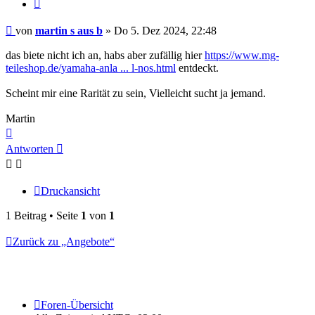
Zitieren
Beitrag
von
martin s aus b
»
Do 5. Dez 2024, 22:48
das biete nicht ich an, habs aber zufällig hier
https://www.mg-
teileshop.de/yamaha-anla ... l-nos.html
entdeckt.
Scheint mir eine Rarität zu sein, Vielleicht sucht ja jemand.
Martin
Nach
oben
Antworten
Druckansicht
1 Beitrag • Seite
1
von
1
Zurück zu „Angebote“
Foren-Übersicht