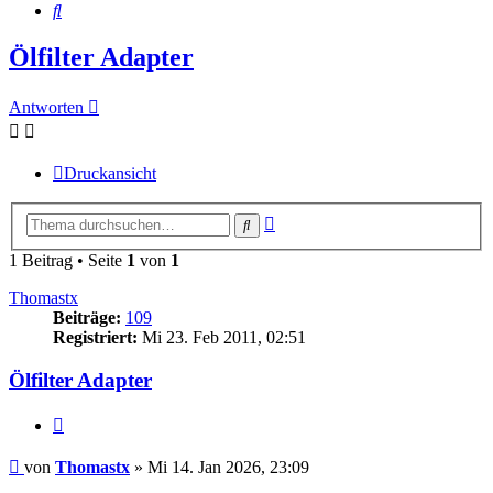
Suche
Ölfilter Adapter
Antworten
Druckansicht
Erweiterte
Suche
Suche
1 Beitrag • Seite
1
von
1
Thomastx
Beiträge:
109
Registriert:
Mi 23. Feb 2011, 02:51
Ölfilter Adapter
Zitieren
Beitrag
von
Thomastx
»
Mi 14. Jan 2026, 23:09