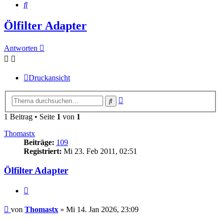
Suche
Ölfilter Adapter
Antworten
Druckansicht
Erweiterte
Suche
Suche
1 Beitrag • Seite
1
von
1
Thomastx
Beiträge:
109
Registriert:
Mi 23. Feb 2011, 02:51
Ölfilter Adapter
Zitieren
Beitrag
von
Thomastx
»
Mi 14. Jan 2026, 23:09