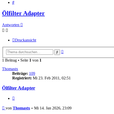
Suche
Ölfilter Adapter
Antworten
Druckansicht
Erweiterte
Suche
Suche
1 Beitrag • Seite
1
von
1
Thomastx
Beiträge:
109
Registriert:
Mi 23. Feb 2011, 02:51
Ölfilter Adapter
Zitieren
Beitrag
von
Thomastx
»
Mi 14. Jan 2026, 23:09