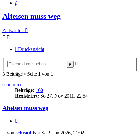
Suche
Alteisen muss weg
Antworten
Druckansicht
Erweiterte
Suche
Suche
3 Beiträge • Seite
1
von
1
schraubix
Beiträge:
160
Registriert:
So 27. Nov 2011, 22:54
Alteisen muss weg
Zitieren
Beitrag
von
schraubix
»
Sa 3. Jan 2026, 21:02