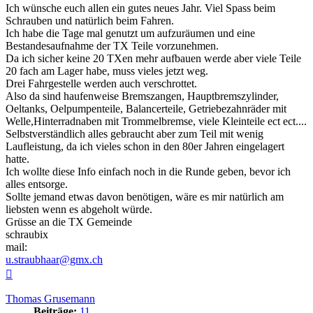
Ich wünsche euch allen ein gutes neues Jahr. Viel Spass beim
Schrauben und natürlich beim Fahren.
Ich habe die Tage mal genutzt um aufzuräumen und eine
Bestandesaufnahme der TX Teile vorzunehmen.
Da ich sicher keine 20 TXen mehr aufbauen werde aber viele Teile
20 fach am Lager habe, muss vieles jetzt weg.
Drei Fahrgestelle werden auch verschrottet.
Also da sind haufenweise Bremszangen, Hauptbremszylinder,
Oeltanks, Oelpumpenteile, Balancerteile, Getriebezahnräder mit
Welle,Hinterradnaben mit Trommelbremse, viele Kleinteile ect ect....
Selbstverständlich alles gebraucht aber zum Teil mit wenig
Laufleistung, da ich vieles schon in den 80er Jahren eingelagert
hatte.
Ich wollte diese Info einfach noch in die Runde geben, bevor ich
alles entsorge.
Sollte jemand etwas davon benötigen, wäre es mir natürlich am
liebsten wenn es abgeholt würde.
Grüsse an die TX Gemeinde
schraubix
mail:
u.straubhaar@gmx.ch
Nach
oben
Thomas Grusemann
Beiträge:
11