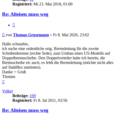
Registriert:
Mi 23. Mai 2018, 01:00
Re: Alteisen muss weg
Zitieren
Beitrag
von
Thomas Grusemann
»
Fr 8. Mai 2026, 23:02
Hallo schraubix,
ich suche eine ordentliche orig. Bremsleitung für die zweite
Scheibenbremse (rechte Seite), zum Umbau eines US-Modells auf
Doppelbremsscheibe. Den Doppelverteiler habe ich bereits, die
Bremsscheibe etc auch, es fehlt die Bremsleitung (möchte nicht alles
auf Stahlflex umrüsten).
Danke + Gruß
Thomas
Nach
oben
Volker
Beiträge:
169
Registriert:
Fr 8. Jul 2011, 03:56
Re: Alteisen muss weg