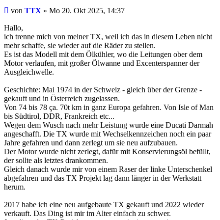
Beitrag
von
TTX
»
Mo 20. Okt 2025, 14:37
Hallo,
ich trenne mich von meiner TX, weil ich das in diesem Leben nicht
mehr schaffe, sie wieder auf die Räder zu stellen.
Es ist das Modell mit dem Ölkühler, wo die Leitungen ober dem
Motor verlaufen, mit großer Ölwanne und Excenterspanner der
Ausgleichwelle.
Geschichte: Mai 1974 in der Schweiz - gleich über der Grenze -
gekauft und in Österreich zugelassen.
Von 74 bis 78 ça. 70t km in ganz Europa gefahren. Von Isle of Man
bis Südtirol, DDR, Frankreich etc...
Wegen dem Wusch nach mehr Leistung wurde eine Ducati Darmah
angeschafft. Die TX wurde mit Wechselkennzeichen noch ein paar
Jahre gefahren und dann zerlegt um sie neu aufzubauen.
Der Motor wurde nicht zerlegt, dafür mit Konservierungsöl befüllt,
der sollte als letztes drankommen.
Gleich danach wurde mir von einem Raser der linke Unterschenkel
abgefahren und das TX Projekt lag dann länger in der Werkstatt
herum.
2017 habe ich eine neu aufgebaute TX gekauft und 2022 wieder
verkauft. Das Ding ist mir im Alter einfach zu schwer.