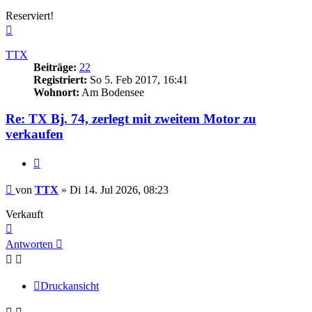
Reserviert!
Nach
oben
TTX
Beiträge:
22
Registriert:
So 5. Feb 2017, 16:41
Wohnort:
Am Bodensee
Re: TX Bj. 74, zerlegt mit zweitem Motor zu
verkaufen
Zitieren
Beitrag
von
TTX
»
Di 14. Jul 2026, 08:23
Verkauft
Nach
oben
Antworten
Druckansicht