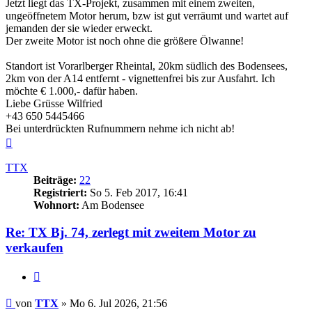
Jetzt liegt das TX-Projekt, zusammen mit einem zweiten,
ungeöffnetem Motor herum, bzw ist gut verräumt und wartet auf
jemanden der sie wieder erweckt.
Der zweite Motor ist noch ohne die größere Ölwanne!
Standort ist Vorarlberger Rheintal, 20km südlich des Bodensees,
2km von der A14 entfernt - vignettenfrei bis zur Ausfahrt. Ich
möchte € 1.000,- dafür haben.
Liebe Grüsse Wilfried
+43 650 5445466
Bei unterdrückten Rufnummern nehme ich nicht ab!
Nach
oben
TTX
Beiträge:
22
Registriert:
So 5. Feb 2017, 16:41
Wohnort:
Am Bodensee
Re: TX Bj. 74, zerlegt mit zweitem Motor zu
verkaufen
Zitieren
Beitrag
von
TTX
»
Mo 6. Jul 2026, 21:56