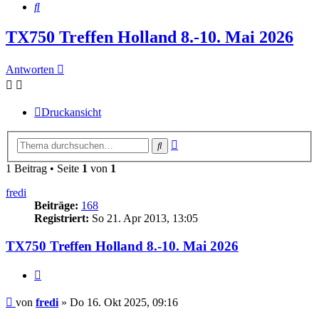
Suche
TX750 Treffen Holland 8.-10. Mai 2026
Antworten
Druckansicht
Erweiterte
Suche
Suche
1 Beitrag • Seite
1
von
1
fredi
Beiträge:
168
Registriert:
So 21. Apr 2013, 13:05
TX750 Treffen Holland 8.-10. Mai 2026
Zitieren
Beitrag
von
fredi
»
Do 16. Okt 2025, 09:16