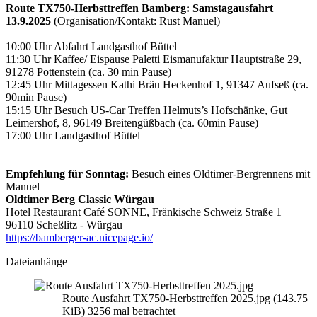
Route TX750-Herbsttreffen Bamberg: Samstagausfahrt
13.9.2025
(Organisation/Kontakt: Rust Manuel)
10:00 Uhr Abfahrt Landgasthof Büttel
11:30 Uhr Kaffee/ Eispause Paletti Eismanufaktur Hauptstraße 29,
91278 Pottenstein (ca. 30 min Pause)
12:45 Uhr Mittagessen Kathi Bräu Heckenhof 1, 91347 Aufseß (ca.
90min Pause)
15:15 Uhr Besuch US-Car Treffen Helmuts’s Hofschänke, Gut
Leimershof, 8, 96149 Breitengüßbach (ca. 60min Pause)
17:00 Uhr Landgasthof Büttel
Empfehlung für Sonntag:
Besuch eines Oldtimer-Bergrennens mit
Manuel
Oldtimer Berg Classic Würgau
Hotel Restaurant Café SONNE, Fränkische Schweiz Straße 1
96110 Scheßlitz - Würgau
https://bamberger-ac.nicepage.io/
Dateianhänge
Route Ausfahrt TX750-Herbsttreffen 2025.jpg (143.75
KiB) 3256 mal betrachtet