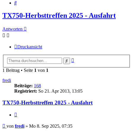
Suche
TX750-Herbsttreffen 2025 - Ausfahrt
Antworten
Druckansicht
Erweiterte
Suche
Suche
1 Beitrag • Seite
1
von
1
fredi
Beiträge:
168
Registriert:
So 21. Apr 2013, 13:05
TX750-Herbsttreffen 2025 - Ausfahrt
Zitieren
Beitrag
von
fredi
»
Mo 8. Sep 2025, 07:35