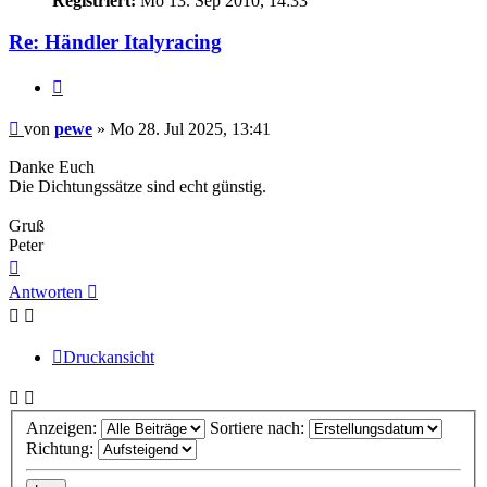
Registriert:
Mo 13. Sep 2010, 14:33
Re: Händler Italyracing
Zitieren
Beitrag
von
pewe
»
Mo 28. Jul 2025, 13:41
Danke Euch
Die Dichtungssätze sind echt günstig.
Gruß
Peter
Nach
oben
Antworten
Druckansicht
Anzeigen:
Sortiere nach:
Richtung: