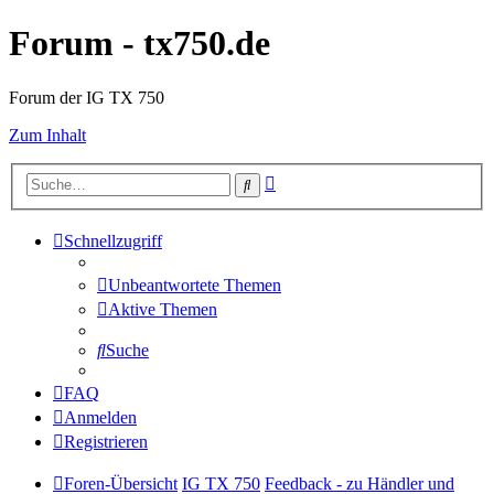
Forum - tx750.de
Forum der IG TX 750
Zum Inhalt
Erweiterte
Suche
Suche
Schnellzugriff
Unbeantwortete Themen
Aktive Themen
Suche
FAQ
Anmelden
Registrieren
Foren-Übersicht
IG TX 750
Feedback - zu Händler und