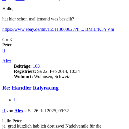
Hallo,
hat hier schon mal jemand was bestellt?
https://www.ebay.de/itm/155113000627?fi ... BMiLrK3YVm
Gruß
Peter
Nach
oben
Alex
Beiträge:
103
Registriert:
Sa 22. Feb 2014, 10:34
Wohnort:
Wolhusen, Schweiz
Re: Händler Italyracing
Zitieren
Beitrag
von
Alex
»
Sa 26. Jul 2025, 09:32
hallo Peter,
ja, grad kürzlich hab ich dort zwei Nadelventile für die