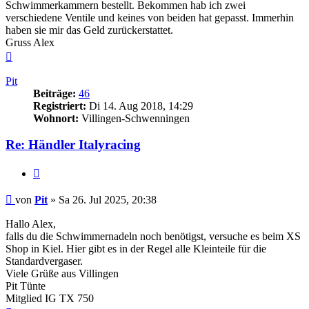
Schwimmerkammern bestellt. Bekommen hab ich zwei
verschiedene Ventile und keines von beiden hat gepasst. Immerhin
haben sie mir das Geld zurückerstattet.
Gruss Alex
Nach
oben
Pit
Beiträge:
46
Registriert:
Di 14. Aug 2018, 14:29
Wohnort:
Villingen-Schwenningen
Re: Händler Italyracing
Zitieren
Beitrag
von
Pit
»
Sa 26. Jul 2025, 20:38
Hallo Alex,
falls du die Schwimmernadeln noch benötigst, versuche es beim XS
Shop in Kiel. Hier gibt es in der Regel alle Kleinteile für die
Standardvergaser.
Viele Grüße aus Villingen
Pit Tünte
Mitglied IG TX 750