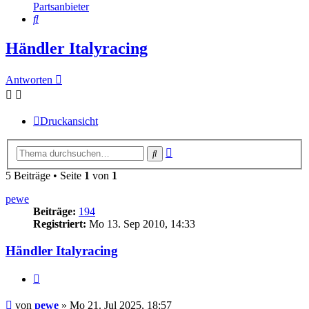
Partsanbieter
Suche
Händler Italyracing
Antworten
Druckansicht
Erweiterte
Suche
Suche
5 Beiträge • Seite
1
von
1
pewe
Beiträge:
194
Registriert:
Mo 13. Sep 2010, 14:33
Händler Italyracing
Zitieren
Beitrag
von
pewe
»
Mo 21. Jul 2025, 18:57