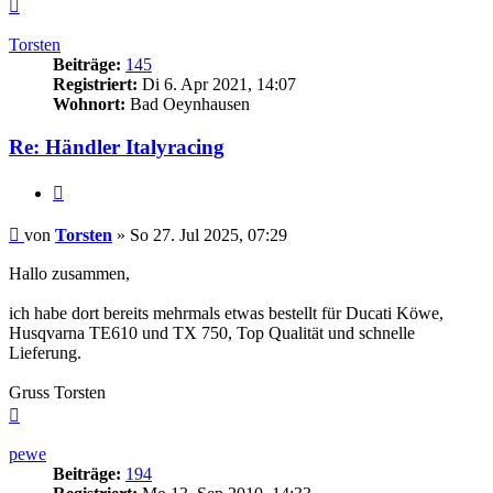
Nach
oben
Torsten
Beiträge:
145
Registriert:
Di 6. Apr 2021, 14:07
Wohnort:
Bad Oeynhausen
Re: Händler Italyracing
Zitieren
Beitrag
von
Torsten
»
So 27. Jul 2025, 07:29
Hallo zusammen,
ich habe dort bereits mehrmals etwas bestellt für Ducati Köwe,
Husqvarna TE610 und TX 750, Top Qualität und schnelle
Lieferung.
Gruss Torsten
Nach
oben
pewe
Beiträge:
194