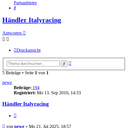
Partsanbieter
Suche
Händler Italyracing
Antworten
Druckansicht
Erweiterte
Suche
Suche
5 Beiträge • Seite
1
von
1
pewe
Beiträge:
194
Registriert:
Mo 13. Sep 2010, 14:33
Händler Italyracing
Zitieren
Beitrag
von
pewe
»
Mo 21. Jul 2025, 18:57