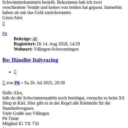
Schwimmerkammern bestellt. Bekommen hab ich zwei
verschiedene Ventile und keines von beiden hat gepasst. Immerhin
haben sie mir das Geld zurückerstattet.
Gruss Alex
Nach
oben
Pit
Beiträge:
46
Registriert:
Di 14. Aug 2018, 14:29
Wohnort:
Villingen-Schwenningen
Re: Händler Italyracing
Zitieren
Beitrag
von
Pit
»
Sa 26. Jul 2025, 20:38
Hallo Alex,
falls du die Schwimmernadeln noch benötigst, versuche es beim XS
Shop in Kiel. Hier gibt es in der Regel alle Kleinteile für die
Standardvergaser.
Viele Grüße aus Villingen
Pit Tünte
Mitglied IG TX 750