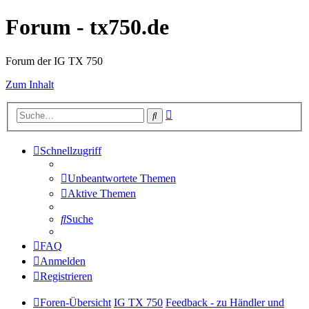
Forum - tx750.de
Forum der IG TX 750
Zum Inhalt
Erweiterte
Suche
Suche
Schnellzugriff
Unbeantwortete Themen
Aktive Themen
Suche
FAQ
Anmelden
Registrieren
Foren-Übersicht
IG TX 750
Feedback - zu Händler und