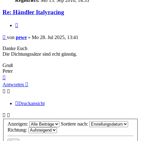
Registriert:
Mo 13. Sep 2010, 14:33
Re: Händler Italyracing
Zitieren
Beitrag
von
pewe
»
Mo 28. Jul 2025, 13:41
Danke Euch
Die Dichtungssätze sind echt günstig.
Gruß
Peter
Nach
oben
Antworten
Druckansicht
Anzeigen:
Sortiere nach:
Richtung: