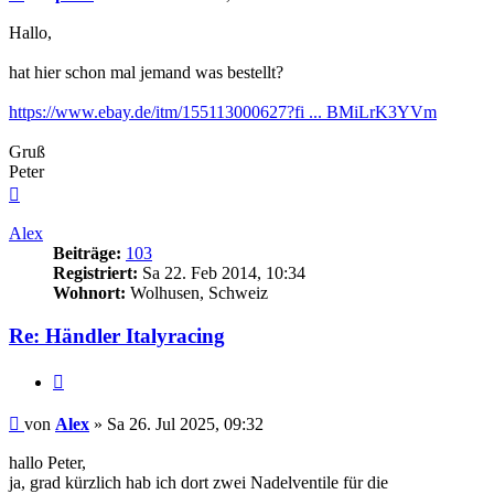
Hallo,
hat hier schon mal jemand was bestellt?
https://www.ebay.de/itm/155113000627?fi ... BMiLrK3YVm
Gruß
Peter
Nach
oben
Alex
Beiträge:
103
Registriert:
Sa 22. Feb 2014, 10:34
Wohnort:
Wolhusen, Schweiz
Re: Händler Italyracing
Zitieren
Beitrag
von
Alex
»
Sa 26. Jul 2025, 09:32
hallo Peter,
ja, grad kürzlich hab ich dort zwei Nadelventile für die