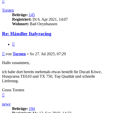
Nach
oben
Torsten
Beiträge:
145
Registriert:
Di 6. Apr 2021, 14:07
Wohnort:
Bad Oeynhausen
Re: Händler Italyracing
Zitieren
Beitrag
von
Torsten
»
So 27. Jul 2025, 07:29
Hallo zusammen,
ich habe dort bereits mehrmals etwas bestellt für Ducati Köwe,
Husqvarna TE610 und TX 750, Top Qualität und schnelle
Lieferung.
Gruss Torsten
Nach
oben
pewe
Beiträge:
194