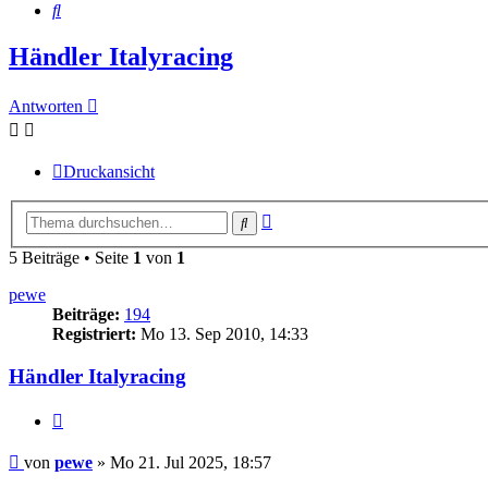
Suche
Händler Italyracing
Antworten
Druckansicht
Erweiterte
Suche
Suche
5 Beiträge • Seite
1
von
1
pewe
Beiträge:
194
Registriert:
Mo 13. Sep 2010, 14:33
Händler Italyracing
Zitieren
Beitrag
von
pewe
»
Mo 21. Jul 2025, 18:57