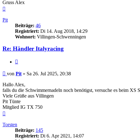
Gruss Alex
Nach
oben
Pit
Beiträge:
46
Registriert:
Di 14. Aug 2018, 14:29
Wohnort:
Villingen-Schwenningen
Re: Händler Italyracing
Zitieren
Beitrag
von
Pit
»
Sa 26. Jul 2025, 20:38
Hallo Alex,
falls du die Schwimmernadeln noch benötigst, versuche es beim XS Shop
Viele Grüße aus Villingen
Pit Tünte
Mitglied IG TX 750
Nach
oben
Torsten
Beiträge:
145
Registriert:
Di 6. Apr 2021, 14:07