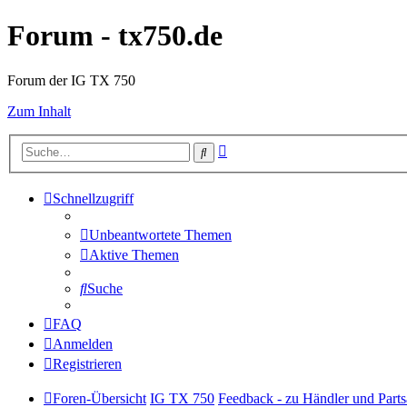
Forum - tx750.de
Forum der IG TX 750
Zum Inhalt
Erweiterte
Suche
Suche
Schnellzugriff
Unbeantwortete Themen
Aktive Themen
Suche
FAQ
Anmelden
Registrieren
Foren-Übersicht
IG TX 750
Feedback - zu Händler und Parts