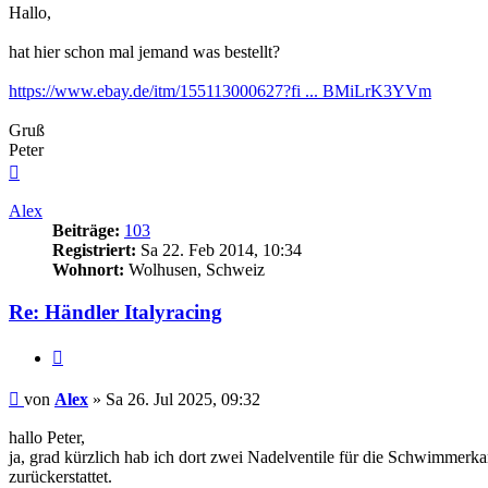
Hallo,
hat hier schon mal jemand was bestellt?
https://www.ebay.de/itm/155113000627?fi ... BMiLrK3YVm
Gruß
Peter
Nach
oben
Alex
Beiträge:
103
Registriert:
Sa 22. Feb 2014, 10:34
Wohnort:
Wolhusen, Schweiz
Re: Händler Italyracing
Zitieren
Beitrag
von
Alex
»
Sa 26. Jul 2025, 09:32
hallo Peter,
ja, grad kürzlich hab ich dort zwei Nadelventile für die Schwimmerk
zurückerstattet.