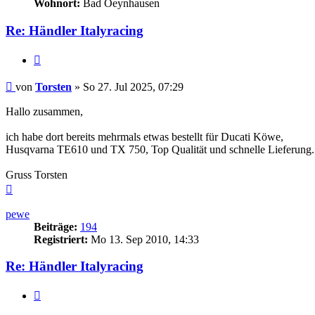
Wohnort:
Bad Oeynhausen
Re: Händler Italyracing
Zitieren
Beitrag
von
Torsten
»
So 27. Jul 2025, 07:29
Hallo zusammen,
ich habe dort bereits mehrmals etwas bestellt für Ducati Köwe,
Husqvarna TE610 und TX 750, Top Qualität und schnelle Lieferung.
Gruss Torsten
Nach
oben
pewe
Beiträge:
194
Registriert:
Mo 13. Sep 2010, 14:33
Re: Händler Italyracing
Zitieren