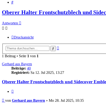
Suche
Oberer Halter Frontschutzblech und Sid
Antworten
Druckansicht
Erweiterte
Suche
Suche
1 Beitrag • Seite
1
von
1
Gerhard aus Bayern
Beiträge:
40
Registriert:
Sa 12. Jul 2025, 13:27
Oberer Halter Frontschutzblech und Sidecover Embl
Zitieren
Beitrag
von
Gerhard aus Bayern
»
Mo 28. Jul 2025, 10:35