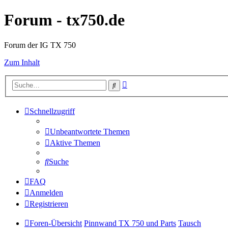
Forum - tx750.de
Forum der IG TX 750
Zum Inhalt
Erweiterte
Suche
Suche
Schnellzugriff
Unbeantwortete Themen
Aktive Themen
Suche
FAQ
Anmelden
Registrieren
Foren-Übersicht
Pinnwand TX 750 und Parts
Tausch