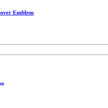
ecover Emblem
em