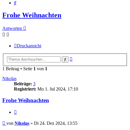
Suche
Frohe Weihnachten
Antworten
Druckansicht
Erweiterte
Suche
Suche
1 Beitrag • Seite
1
von
1
Nikolas
Beiträge:
3
Registriert:
Mo 1. Jul 2024, 17:10
Frohe Weihnachten
Zitieren
Beitrag
von
Nikolas
»
Di 24. Dez 2024, 13:55