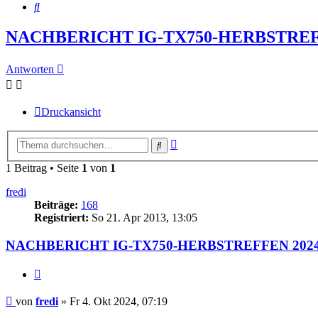
Suche
NACHBERICHT IG-TX750-HERBSTREF
Antworten
Druckansicht
Erweiterte
Suche
Suche
1 Beitrag • Seite
1
von
1
fredi
Beiträge:
168
Registriert:
So 21. Apr 2013, 13:05
NACHBERICHT IG-TX750-HERBSTREFFEN 202
Zitieren
Beitrag
von
fredi
»
Fr 4. Okt 2024, 07:19