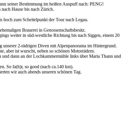
ann seiner Bestimmung im heißen Auspuff nach: PENG!
h nach Hause bis nach Zürich.
bis hoch zum Scheitelpunkt der Tour nach Legau.
ehemaligen Brauerei in Genossenschaftsbesitz.
ngs weiter in süd-westliche Richtung bis nach Siggen, einem 20
ung unserer 2-rädrigen Diven mit Alpenpanorama im Hintergrund.
ste, aber ist wurscht, neben so schönen Motorrädern.
ngen und dann an der Lochkammermühle links über Maria Thann und
. So fa(h)r, so good (nach ca.140 km).
eierten wir auch abends unseren schönen Tag.