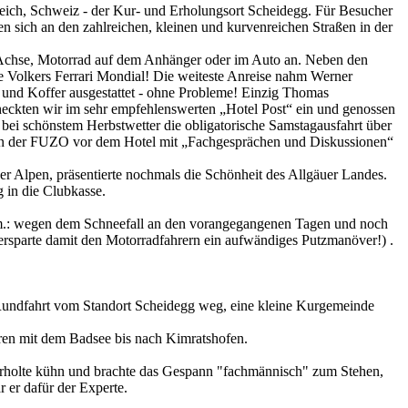
eich, Schweiz - der Kur- und Erholungsort Scheidegg. Für Besucher
 sich an den zahlreichen, kleinen und kurvenreichen Straßen in der
 Achse, Motorrad auf dem Anhänger oder im Auto an. Neben den
olkers Ferrari Mondial! Die weiteste Anreise nahm Werner
 und Koffer ausgestattet - ohne Probleme! Einzig Thomas
heckten wir im sehr empfehlenswerten „Hotel Post“ ein und genossen
bei schönstem Herbstwetter die obligatorische Samstagausfahrt über
 in der FUZO vor dem Hotel mit „Fachgesprächen und Diskussionen“
r Alpen, präsentierte nochmals die Schönheit des Allgäuer Landes.
 in die Clubkasse.
Anm.: wegen dem Schneefall an den vorangegangenen Tagen und noch
 ersparte damit den Motorradfahrern ein aufwändiges Putzmanöver!) .
e Rundfahrt vom Standort Scheidegg weg, eine kleine Kurgemeinde
uren mit dem Badsee bis nach Kimratshofen.
überholte kühn und brachte das Gespann "fachmännisch" zum Stehen,
 er dafür der Experte.