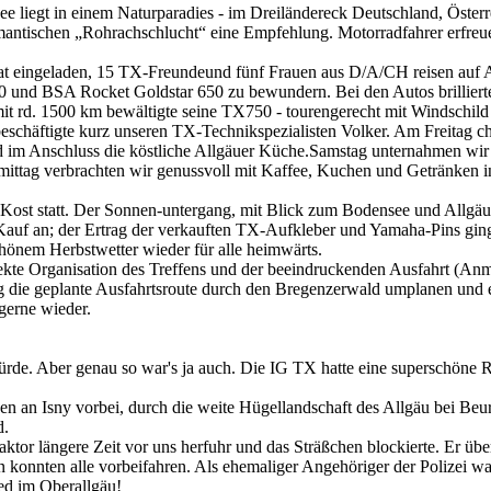
liegt in einem Naturparadies - im Dreiländereck Deutschland, Österr
antischen „Rohrachschlucht“ eine Empfehlung. Motorradfahrer erfreuen
mat eingeladen, 15 TX-Freundeund fünf Frauen aus D/A/CH reisen auf
 BSA Rocket Goldstar 650 zu bewundern. Bei den Autos brillierte V
it rd. 1500 km bewältigte seine TX750 - tourengerecht mit Windschild
schäftigte kurz unseren TX-Technikspezialisten Volker. Am Freitag c
d im Anschluss die köstliche Allgäuer Küche.Samstag unternahmen wir 
mittag verbrachten wir genussvoll mit Kaffee, Kuchen und Getränken
Kost statt. Der Sonnen-untergang, mit Blick zum Bodensee und Allgäue
auf an; der Ertrag der verkauften TX-Aufkleber und Yamaha-Pins ging
hönem Herbstwetter wieder für alle heimwärts.
rfekte Organisation des Treffens und der beeindruckenden Ausfahrt (
tig die geplante Ausfahrtsroute durch den Bregenzerwald umplanen und
gerne wieder.
 würde. Aber genau so war's ja auch. Die IG TX hatte eine superschön
hen an Isny vorbei, durch die weite Hügellandschaft des Allgäu bei Be
d.
aktor längere Zeit vor uns herfuhr und das Sträßchen blockierte. Er 
n konnten alle vorbeifahren. Als ehemaliger Angehöriger der Polizei war
ied im Oberallgäu!