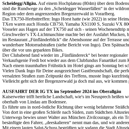
Scheidegg/Allgäu.
Auf einem Hochplateau (804m) über dem Bodensee 
sind die Rundwege zu den „Scheidegger Wasserfällen“ in der wildrom
Region oder dem angrenzenden Bregenzerwald in Vorarlberg.
Das TX750-Herbsttreffen: Ingo Horst hatte (wie 2022) in seine Hei
TXen waren auch Honda CB750, Yamaha XS1100 S, Suzuki VX 800 und
Vosseler aus Hagen auf der TX750 auf sich - seinen Wochenendtrip m
Girschweiler‘s TX-Lichtmaschine machte bei der Ausfahrt Mucken, be
im Restaurant „Fünfländerblick“ die Abendsonne auf der Terrasse un
wunderbare Motorradstraßen (siehe Bericht von Ingo). Den Spätnach
über die vor uns geparkten Bikes.
Der Clubabend fand wieder im „Fünfländereck“ bei bester regionaler 
Verkaufsgenie Fredi bot wieder aus dem Clubfundus Fanartikel zum K
Nach einem traumhaften Frühstück im Hotel gings am Sonntag bei sc
Vielen Dank Ingo für Deine ausgezeichnet Gastfreundschaft, die pe
versalzten Straßen zum Zeitpunkt des Treffens, musste Ingo kurzfris
Vielleicht geht sich der Bregenzerwald ja doch mal aus, wir kommen 
AUSFAHRT DER IG TX im September 2024 ins Oberallgäu
Kaiserwetter trifft herrliche Landschaft, wie's im Neusprech heißen
oberhalb von Lindau am Bodensee.
Es führte uns in nord-östliche Richtung über wenig befahrene Sträßc
Von dort in eine großen Schleife nach Süden, zum Städtchen Altusrie
Unterwegs bewies unser Walter aus München Zivilcourage, als ein Tr
besänftigte den Fahrer, „deeskalieren“ nennt man das, und wir andere
Mit einem lauten Salut-Schuss begrüßten wir sodann die Stadt Altusr