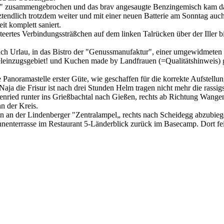
z" zusammengebrochen und das brav angesaugte Benzingemisch kam d
tendlich trotzdem weiter und mit einer neuen Batterie am Sonntag auc
it komplett saniert.
eteertes Verbindungssträßchen auf dem linken Talrücken über der Iller 
nach Urlau, in das Bistro der "Genussmanufaktur", einer umgewidmeten 
einzugsgebiet! und Kuchen made by Landfrauen (=Qualitätshinweis) gi
Panoramastelle erster Güte, wie geschaffen für die korrekte Aufstell
Naja die Frisur ist nach drei Stunden Helm tragen nicht mehr die rassig
atzenried runter ins Grießbachtal nach Gießen, rechts ab Richtung Wa
n der Kreis.
an der Lindenberger "Zentralampel„ rechts nach Scheidegg abzubiegen
Sonnenterrasse im Restaurant 5-Länderblick zurück im Basecamp. Dort f