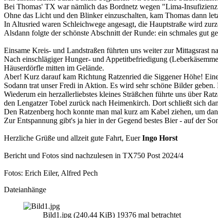
Bei Thomas' TX war nämlich das Bordnetz wegen "Lima-Insufizien
Ohne das Licht und den Blinker einzuschalten, kam Thomas dann letz
In Altusried waren Schleichwege angesagt, die Hauptstraße wird zurze
Alsdann folgte der schönste Abschnitt der Runde: ein schmales gut g
Einsame Kreis- und Landstraßen führten uns weiter zur Mittagsrast 
Nach einschlägiger Hunger- und Appetitbefriedigung (Leberkäsemmel
Häuserdörfle mitten im Gelände.
Aber! Kurz darauf kam Richtung Ratzenried die Siggener Höhe! Eine 
Sodann trat unser Fredi in Aktion. Es wird sehr schöne Bilder geben. 
Wiederum ein herzallerliebstes kleines Sträßchen führte uns über R
den Lengatzer Tobel zurück nach Heimenkirch. Dort schließt sich dan
Den Ratzenberg hoch konnte man mal kurz am Kabel ziehen, um dann 
Zur Entspannung gibt's ja hier in der Gegend bestes Bier - auf der 
Herzliche Grüße und allzeit gute Fahrt, Euer
Ingo Horst
Bericht und Fotos sind nachzulesen in TX750 Post 2024/4
Fotos: Erich Eiler, Alfred Pech
Dateianhänge
Bild1.jpg (240.44 KiB) 19376 mal betrachtet