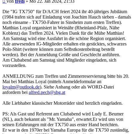
von
fredi
»
Mo 22. Jan 2024, 21:33
Die "IG TX750" für D/A/CH feiert 2024 ihr 40-jähriges Jubiläum
(1984 trafen sich auf Einladung von Joachim Hauch sieben - damals
noch einsame - TX750-Fahrer in Sinsheim zum ersten Treffen).
Matthias Loyal organisiert in Weinähr (Rheinland-Pfalz, Nähe
Koblenz) das Treffen 2024. Vielen Dank für die Mühe Matthias!
Am Samstag wird eine Ausfahrt in die schöne Region organisiert.
Alle anwesenden IG-Mitglieder erhalten ein gesticktes, schwarzes
Polo-Shirt (weitere können zum Selbstkostenbeitrag bestellt
werden). Bei der Anmeldung Größe und Geschlecht anführen.
Am Clubabend am Samstag sind Mitglieder eingeladen, sich
vorzustellen.
ANMELDUNG zum Treffen und Zimmerreservierung bitte bis 20.
Mai bei Matthias Loyal (mittels Anmeldeformular an
loyalm@outlook.de
). Siehe Anhang oder als WORD-Datei
anfordern bei
alfred.pech@sbg.at
Alle Liebhaber klassischer Motorräder sind herzlich eingeladen.
PS: Als Gast und Referent am Clubabend wird Ludy E. Beumer
(NL), auch bekannt als "Mr. Yamaha", erwartet.Er wird uns von
seinen Erfahrungen mit der TX750 aus erster Hand berichten.
Er war in den 1970er bei Yamaha Europa für die TX750 zuständig,