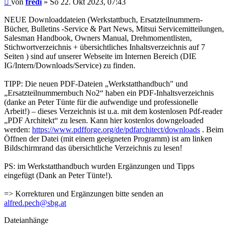
von
fredi
»
So 22. Okt 2023, 07:43
NEUE Downloaddateien (Werkstattbuch, Ersatzteilnummern-
Bücher, Bulletins -Service & Part News, Mitsui Servicemitteilungen,
Salesman Handbook, Owners Manual, Drehmomentlisten,
Stichwortverzeichnis + übersichtliches Inhaltsverzeichnis auf 7
Seiten ) sind auf unserer Webseite im Internen Bereich (DIE
IG/Intern/Downloads/Service) zu finden.
TIPP: Die neuen PDF-Dateien „Werkstatthandbuch" und
„Ersatzteilnummernbuch No2“ haben ein PDF-Inhaltsverzeichnis
(danke an Peter Tünte für die aufwendige und professionelle
Arbeit!) – dieses Verzeichnis ist u.a. mit dem kostenlosen Pdf-reader
„PDF Architekt“ zu lesen. Kann hier kostenlos downgeloaded
werden:
https://www.pdfforge.org/de/pdfarchitect/downloads
. Beim
Öffnen der Datei (mit einem geeigneten Programm) ist am linken
Bildschirmrand das übersichtliche Verzeichnis zu lesen!
PS: im Werkstatthandbuch wurden Ergänzungen und Tipps
eingefügt (Dank an Peter Tünte!).
=> Korrekturen und Ergänzungen bitte senden an
alfred.pech@sbg.at
Dateianhänge