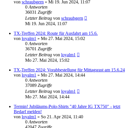
von
schraubgern
»
Mi 19. Jun 2024, 11:07
0
Antworten
36031
Zugriffe
Letzter Beitrag
von
schraubgern
Mi 19. Jun 2024, 11:07
TX-Treffen 2024: Route für Ausfahrt am 15.6.
von
loyalm1
»
Mo 27. Mai 2024, 15:02
0
Antworten
36701
Zugriffe
Letzter Beitrag
von
loyalm1
Mo 27. Mai 2024, 15:02
TX-Treffen 2024: Vorabbestellung für Mittagsrast am 15.6.24
von
loyalm1
»
Mo 27. Mai 2024, 14:44
0
Antworten
37089
Zugriffe
Letzter Beitrag
von
loyalm1
Mo 27. Mai 2024, 14:44
Termin! Jubiläums-Polo-Shirts "40 Jahre IG TX750" - jetzt
Bedarf melden!
von
loyalm1
»
So 21. Apr 2024, 11:40
0
Antworten
42047
Zugriffe