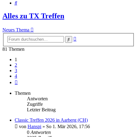
Suche
Alles zu TX Treffen
Neues Thema
Erweiterte
Suche
Suche
81 Themen
1
2
3
4
Nächste
Themen
Antworten
Zugriffe
Letzter Beitrag
Classic Treffen 2026 in Aarberg (CH)
von
Hanspi
»
So 1. Mär 2026, 17:56
0
Antworten