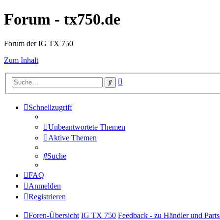
Forum - tx750.de
Forum der IG TX 750
Zum Inhalt
Erweiterte
Suche
Suche
Schnellzugriff
Unbeantwortete Themen
Aktive Themen
Suche
FAQ
Anmelden
Registrieren
Foren-Übersicht
IG TX 750
Feedback - zu Händler und Parts