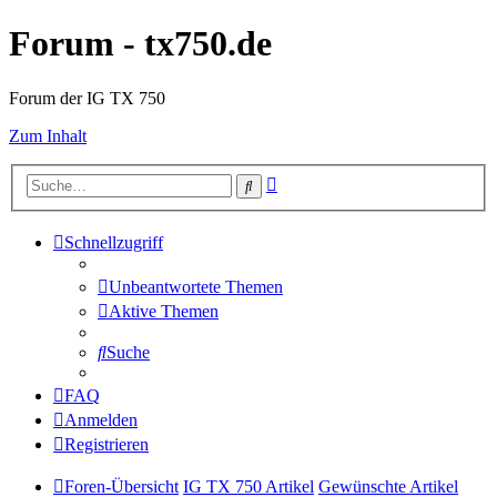
Forum - tx750.de
Forum der IG TX 750
Zum Inhalt
Erweiterte
Suche
Suche
Schnellzugriff
Unbeantwortete Themen
Aktive Themen
Suche
FAQ
Anmelden
Registrieren
Foren-Übersicht
IG TX 750 Artikel
Gewünschte Artikel