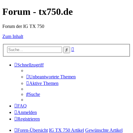
Forum - tx750.de
Forum der IG TX 750
Zum Inhalt
Erweiterte
Suche
Suche
Schnellzugriff
Unbeantwortete Themen
Aktive Themen
Suche
FAQ
Anmelden
Registrieren
Foren-Übersicht
IG TX 750 Artikel
Gewünschte Artikel