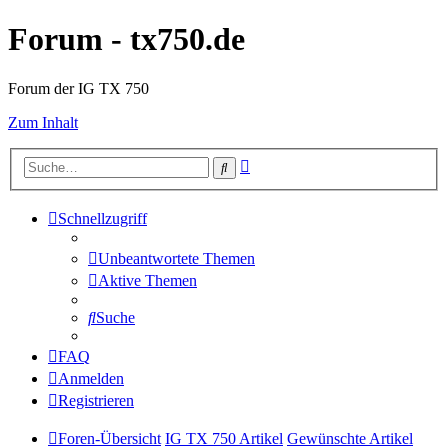
Forum - tx750.de
Forum der IG TX 750
Zum Inhalt
Erweiterte
Suche
Suche
Schnellzugriff
Unbeantwortete Themen
Aktive Themen
Suche
FAQ
Anmelden
Registrieren
Foren-Übersicht
IG TX 750 Artikel
Gewünschte Artikel