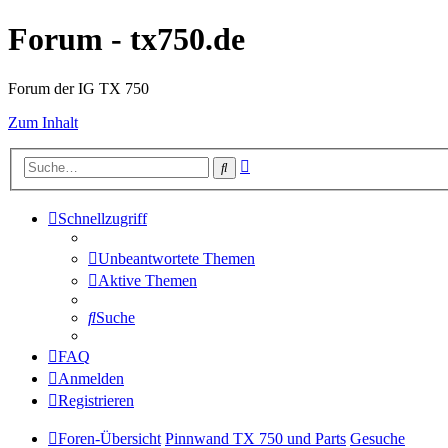
Forum - tx750.de
Forum der IG TX 750
Zum Inhalt
Erweiterte
Suche
Suche
Schnellzugriff
Unbeantwortete Themen
Aktive Themen
Suche
FAQ
Anmelden
Registrieren
Foren-Übersicht
Pinnwand TX 750 und Parts
Gesuche