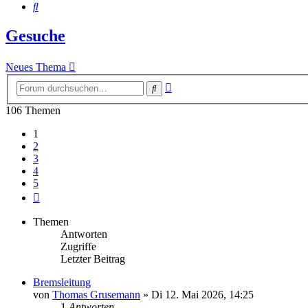
Suche
Gesuche
Neues Thema
Erweiterte
Suche
Suche
106 Themen
1
2
3
4
5
Nächste
Themen
Antworten
Zugriffe
Letzter Beitrag
Bremsleitung
von
Thomas Grusemann
»
Di 12. Mai 2026, 14:25
1
Antworten