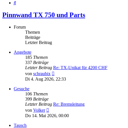
Suche
Pinnwand TX 750 und Parts
Forum
Themen
Beiträge
Letzter Beitrag
Angebote
185
Themen
337
Beiträge
Letzter Beitrag
Re: TX-Unikat für 4200 CHF
Neuester
von
schraubix
Beitrag
Di 4. Aug 2026, 22:33
Gesuche
106
Themen
399
Beiträge
Letzter Beitrag
Re: Bremsleitung
Neuester
von
Volker
Beitrag
Do 14. Mai 2026, 00:00
Tausch