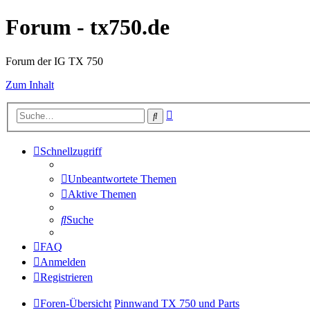
Forum - tx750.de
Forum der IG TX 750
Zum Inhalt
Erweiterte
Suche
Suche
Schnellzugriff
Unbeantwortete Themen
Aktive Themen
Suche
FAQ
Anmelden
Registrieren
Foren-Übersicht
Pinnwand TX 750 und Parts