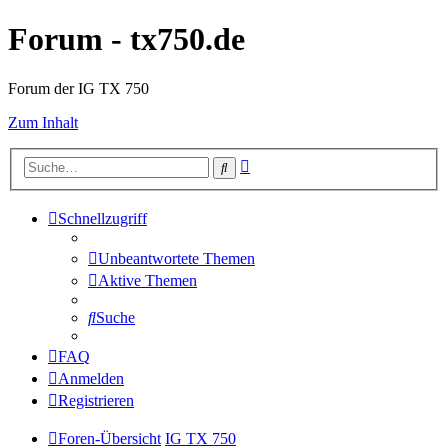
Forum - tx750.de
Forum der IG TX 750
Zum Inhalt
Erweiterte
Suche
Suche
Schnellzugriff
Unbeantwortete Themen
Aktive Themen
Suche
FAQ
Anmelden
Registrieren
Foren-Übersicht
IG TX 750