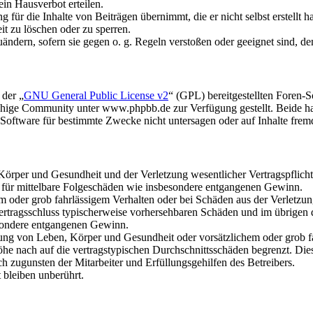
in Hausverbot erteilen.
für die Inhalte von Beiträgen übernimmt, die er nicht selbst erstellt 
it zu löschen oder zu sperren.
uändern, sofern sie gegen o. g. Regeln verstoßen oder geeignet sind, 
 der „
GNU General Public License v2
“ (GPL) bereitgestellten Foren
hige Community unter www.phpbb.de zur Verfügung gestellt. Beide hab
oftware für bestimmte Zwecke nicht untersagen oder auf Inhalte frem
rper und Gesundheit und der Verletzung wesentlicher Vertragspflichten
ch für mittelbare Folgeschäden wie insbesondere entgangenen Gewinn.
em oder grob fahrlässigem Verhalten oder bei Schäden aus der Verletz
i Vertragsschluss typischerweise vorhersehbaren Schäden und im übrigen
besondere entgangenen Gewinn.
ng von Leben, Körper und Gesundheit oder vorsätzlichem oder grob fah
e nach auf die vertragstypischen Durchschnittsschäden begrenzt. Dies
h zugunsten der Mitarbeiter und Erfüllungsgehilfen des Betreibers.
bleiben unberührt.