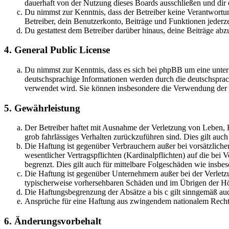
dauerhaft von der Nutzung dieses Boards ausschließen und dir e
Du nimmst zur Kenntnis, dass der Betreiber keine Verantwortung 
Betreiber, dein Benutzerkonto, Beiträge und Funktionen jederze
Du gestattest dem Betreiber darüber hinaus, deine Beiträge abz
4. General Public License
Du nimmst zur Kenntnis, dass es sich bei phpBB um eine unter
deutschsprachige Informationen werden durch die deutschsprac
verwendet wird. Sie können insbesondere die Verwendung der S
5. Gewährleistung
Der Betreiber haftet mit Ausnahme der Verletzung von Leben, Kö
grob fahrlässiges Verhalten zurückzuführen sind. Dies gilt au
Die Haftung ist gegenüber Verbrauchern außer bei vorsätzlich
wesentlicher Vertragspflichten (Kardinalpflichten) auf die be
begrenzt. Dies gilt auch für mittelbare Folgeschäden wie ins
Die Haftung ist gegenüber Unternehmern außer bei der Verletzu
typischerweise vorhersehbaren Schäden und im Übrigen der Höh
Die Haftungsbegrenzung der Absätze a bis c gilt sinngemäß auc
Ansprüche für eine Haftung aus zwingendem nationalem Recht 
6. Änderungsvorbehalt