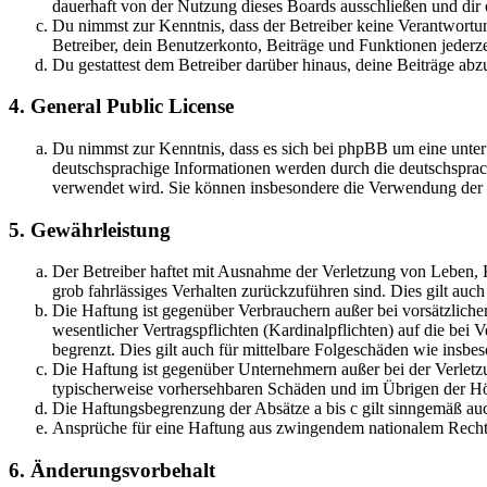
dauerhaft von der Nutzung dieses Boards ausschließen und dir e
Du nimmst zur Kenntnis, dass der Betreiber keine Verantwortung 
Betreiber, dein Benutzerkonto, Beiträge und Funktionen jederze
Du gestattest dem Betreiber darüber hinaus, deine Beiträge abz
4. General Public License
Du nimmst zur Kenntnis, dass es sich bei phpBB um eine unter
deutschsprachige Informationen werden durch die deutschsprac
verwendet wird. Sie können insbesondere die Verwendung der S
5. Gewährleistung
Der Betreiber haftet mit Ausnahme der Verletzung von Leben, Kö
grob fahrlässiges Verhalten zurückzuführen sind. Dies gilt au
Die Haftung ist gegenüber Verbrauchern außer bei vorsätzlich
wesentlicher Vertragspflichten (Kardinalpflichten) auf die be
begrenzt. Dies gilt auch für mittelbare Folgeschäden wie ins
Die Haftung ist gegenüber Unternehmern außer bei der Verletzu
typischerweise vorhersehbaren Schäden und im Übrigen der Höh
Die Haftungsbegrenzung der Absätze a bis c gilt sinngemäß auc
Ansprüche für eine Haftung aus zwingendem nationalem Recht 
6. Änderungsvorbehalt