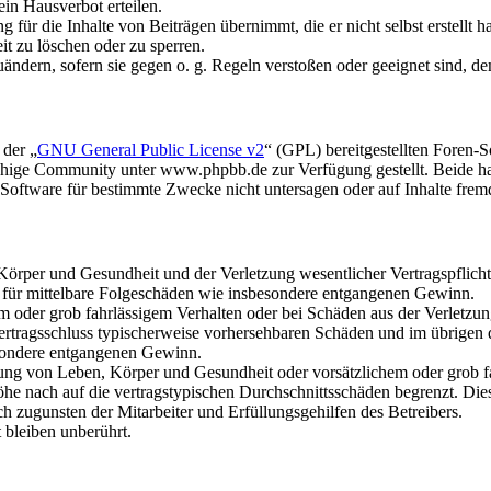
in Hausverbot erteilen.
für die Inhalte von Beiträgen übernimmt, die er nicht selbst erstellt 
it zu löschen oder zu sperren.
uändern, sofern sie gegen o. g. Regeln verstoßen oder geeignet sind, 
 der „
GNU General Public License v2
“ (GPL) bereitgestellten Foren
hige Community unter www.phpbb.de zur Verfügung gestellt. Beide hab
oftware für bestimmte Zwecke nicht untersagen oder auf Inhalte frem
rper und Gesundheit und der Verletzung wesentlicher Vertragspflichten
ch für mittelbare Folgeschäden wie insbesondere entgangenen Gewinn.
em oder grob fahrlässigem Verhalten oder bei Schäden aus der Verletz
i Vertragsschluss typischerweise vorhersehbaren Schäden und im übrigen
besondere entgangenen Gewinn.
ng von Leben, Körper und Gesundheit oder vorsätzlichem oder grob fah
e nach auf die vertragstypischen Durchschnittsschäden begrenzt. Dies
h zugunsten der Mitarbeiter und Erfüllungsgehilfen des Betreibers.
bleiben unberührt.