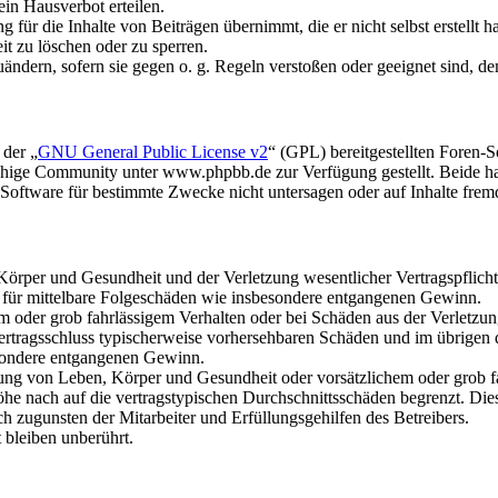
in Hausverbot erteilen.
für die Inhalte von Beiträgen übernimmt, die er nicht selbst erstellt 
it zu löschen oder zu sperren.
uändern, sofern sie gegen o. g. Regeln verstoßen oder geeignet sind, 
 der „
GNU General Public License v2
“ (GPL) bereitgestellten Foren
hige Community unter www.phpbb.de zur Verfügung gestellt. Beide hab
oftware für bestimmte Zwecke nicht untersagen oder auf Inhalte frem
rper und Gesundheit und der Verletzung wesentlicher Vertragspflichten
ch für mittelbare Folgeschäden wie insbesondere entgangenen Gewinn.
em oder grob fahrlässigem Verhalten oder bei Schäden aus der Verletz
i Vertragsschluss typischerweise vorhersehbaren Schäden und im übrigen
besondere entgangenen Gewinn.
ng von Leben, Körper und Gesundheit oder vorsätzlichem oder grob fah
e nach auf die vertragstypischen Durchschnittsschäden begrenzt. Dies
h zugunsten der Mitarbeiter und Erfüllungsgehilfen des Betreibers.
bleiben unberührt.