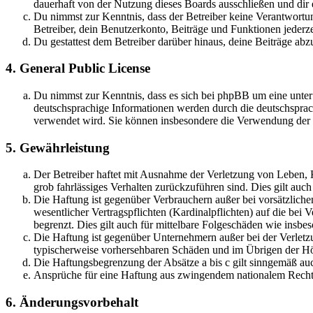
dauerhaft von der Nutzung dieses Boards ausschließen und dir e
Du nimmst zur Kenntnis, dass der Betreiber keine Verantwortung 
Betreiber, dein Benutzerkonto, Beiträge und Funktionen jederze
Du gestattest dem Betreiber darüber hinaus, deine Beiträge abz
4. General Public License
Du nimmst zur Kenntnis, dass es sich bei phpBB um eine unter
deutschsprachige Informationen werden durch die deutschsprac
verwendet wird. Sie können insbesondere die Verwendung der S
5. Gewährleistung
Der Betreiber haftet mit Ausnahme der Verletzung von Leben, Kö
grob fahrlässiges Verhalten zurückzuführen sind. Dies gilt au
Die Haftung ist gegenüber Verbrauchern außer bei vorsätzlich
wesentlicher Vertragspflichten (Kardinalpflichten) auf die be
begrenzt. Dies gilt auch für mittelbare Folgeschäden wie ins
Die Haftung ist gegenüber Unternehmern außer bei der Verletzu
typischerweise vorhersehbaren Schäden und im Übrigen der Höh
Die Haftungsbegrenzung der Absätze a bis c gilt sinngemäß auc
Ansprüche für eine Haftung aus zwingendem nationalem Recht 
6. Änderungsvorbehalt