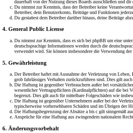
dauerhaft von der Nutzung dieses Boards ausschließen und dir e
Du nimmst zur Kenntnis, dass der Betreiber keine Verantwortung 
Betreiber, dein Benutzerkonto, Beiträge und Funktionen jederze
Du gestattest dem Betreiber darüber hinaus, deine Beiträge abz
4. General Public License
Du nimmst zur Kenntnis, dass es sich bei phpBB um eine unter
deutschsprachige Informationen werden durch die deutschsprac
verwendet wird. Sie können insbesondere die Verwendung der S
5. Gewährleistung
Der Betreiber haftet mit Ausnahme der Verletzung von Leben, Kö
grob fahrlässiges Verhalten zurückzuführen sind. Dies gilt au
Die Haftung ist gegenüber Verbrauchern außer bei vorsätzlich
wesentlicher Vertragspflichten (Kardinalpflichten) auf die be
begrenzt. Dies gilt auch für mittelbare Folgeschäden wie ins
Die Haftung ist gegenüber Unternehmern außer bei der Verletzu
typischerweise vorhersehbaren Schäden und im Übrigen der Höh
Die Haftungsbegrenzung der Absätze a bis c gilt sinngemäß auc
Ansprüche für eine Haftung aus zwingendem nationalem Recht 
6. Änderungsvorbehalt