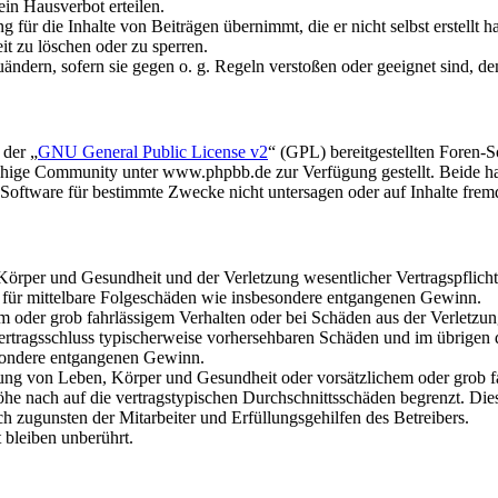
in Hausverbot erteilen.
für die Inhalte von Beiträgen übernimmt, die er nicht selbst erstellt 
it zu löschen oder zu sperren.
uändern, sofern sie gegen o. g. Regeln verstoßen oder geeignet sind, 
 der „
GNU General Public License v2
“ (GPL) bereitgestellten Foren
hige Community unter www.phpbb.de zur Verfügung gestellt. Beide hab
oftware für bestimmte Zwecke nicht untersagen oder auf Inhalte frem
rper und Gesundheit und der Verletzung wesentlicher Vertragspflichten
ch für mittelbare Folgeschäden wie insbesondere entgangenen Gewinn.
em oder grob fahrlässigem Verhalten oder bei Schäden aus der Verletz
i Vertragsschluss typischerweise vorhersehbaren Schäden und im übrigen
besondere entgangenen Gewinn.
ng von Leben, Körper und Gesundheit oder vorsätzlichem oder grob fah
e nach auf die vertragstypischen Durchschnittsschäden begrenzt. Dies
h zugunsten der Mitarbeiter und Erfüllungsgehilfen des Betreibers.
bleiben unberührt.