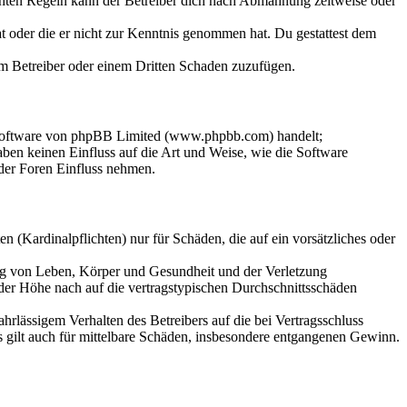
chten Regeln kann der Betreiber dich nach Abmahnung zeitweise oder
hat oder die er nicht zur Kenntnis genommen hat. Du gestattest dem
dem Betreiber oder einem Dritten Schaden zuzufügen.
-Software von phpBB Limited (www.phpbb.com) handelt;
en keinen Einfluss auf die Art und Weise, wie die Software
der Foren Einfluss nehmen.
 (Kardinalpflichten) nur für Schäden, die auf ein vorsätzliches oder
ung von Leben, Körper und Gesundheit und der Verletzung
 der Höhe nach auf die vertragstypischen Durchschnittsschäden
rlässigem Verhalten des Betreibers auf die bei Vertragsschluss
 gilt auch für mittelbare Schäden, insbesondere entgangenen Gewinn.