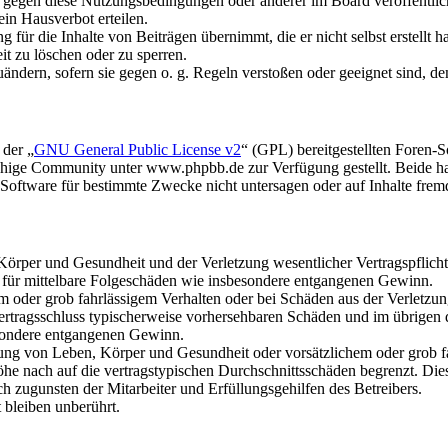
n gegen diese Nutzungsbedingungen oder anderer im Board veröffentli
in Hausverbot erteilen.
für die Inhalte von Beiträgen übernimmt, die er nicht selbst erstellt 
it zu löschen oder zu sperren.
uändern, sofern sie gegen o. g. Regeln verstoßen oder geeignet sind, 
 der „
GNU General Public License v2
“ (GPL) bereitgestellten Foren
hige Community unter www.phpbb.de zur Verfügung gestellt. Beide hab
oftware für bestimmte Zwecke nicht untersagen oder auf Inhalte frem
rper und Gesundheit und der Verletzung wesentlicher Vertragspflichten
ch für mittelbare Folgeschäden wie insbesondere entgangenen Gewinn.
em oder grob fahrlässigem Verhalten oder bei Schäden aus der Verletz
i Vertragsschluss typischerweise vorhersehbaren Schäden und im übrigen
besondere entgangenen Gewinn.
ng von Leben, Körper und Gesundheit oder vorsätzlichem oder grob fah
e nach auf die vertragstypischen Durchschnittsschäden begrenzt. Dies
h zugunsten der Mitarbeiter und Erfüllungsgehilfen des Betreibers.
bleiben unberührt.