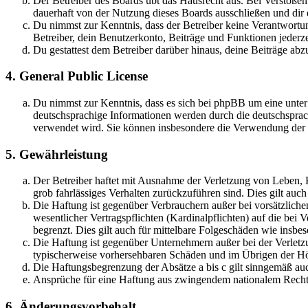
Der Betreiber des Boards übt das Hausrecht aus. Bei Verstöße
dauerhaft von der Nutzung dieses Boards ausschließen und dir e
Du nimmst zur Kenntnis, dass der Betreiber keine Verantwortung 
Betreiber, dein Benutzerkonto, Beiträge und Funktionen jederze
Du gestattest dem Betreiber darüber hinaus, deine Beiträge abz
4. General Public License
Du nimmst zur Kenntnis, dass es sich bei phpBB um eine unter
deutschsprachige Informationen werden durch die deutschsprac
verwendet wird. Sie können insbesondere die Verwendung der S
5. Gewährleistung
Der Betreiber haftet mit Ausnahme der Verletzung von Leben, Kö
grob fahrlässiges Verhalten zurückzuführen sind. Dies gilt au
Die Haftung ist gegenüber Verbrauchern außer bei vorsätzlich
wesentlicher Vertragspflichten (Kardinalpflichten) auf die be
begrenzt. Dies gilt auch für mittelbare Folgeschäden wie ins
Die Haftung ist gegenüber Unternehmern außer bei der Verletzu
typischerweise vorhersehbaren Schäden und im Übrigen der Höh
Die Haftungsbegrenzung der Absätze a bis c gilt sinngemäß auc
Ansprüche für eine Haftung aus zwingendem nationalem Recht 
6. Änderungsvorbehalt