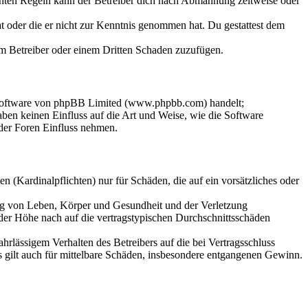
chten Regeln kann der Betreiber dich nach Abmahnung zeitweise oder
hat oder die er nicht zur Kenntnis genommen hat. Du gestattest dem
dem Betreiber oder einem Dritten Schaden zuzufügen.
-Software von phpBB Limited (www.phpbb.com) handelt;
en keinen Einfluss auf die Art und Weise, wie die Software
der Foren Einfluss nehmen.
 (Kardinalpflichten) nur für Schäden, die auf ein vorsätzliches oder
ung von Leben, Körper und Gesundheit und der Verletzung
 der Höhe nach auf die vertragstypischen Durchschnittsschäden
rlässigem Verhalten des Betreibers auf die bei Vertragsschluss
 gilt auch für mittelbare Schäden, insbesondere entgangenen Gewinn.