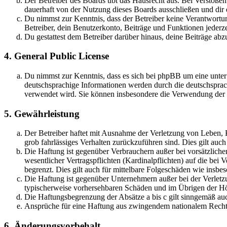
Der Betreiber des Boards übt das Hausrecht aus. Bei Verstöße
dauerhaft von der Nutzung dieses Boards ausschließen und dir e
Du nimmst zur Kenntnis, dass der Betreiber keine Verantwortung 
Betreiber, dein Benutzerkonto, Beiträge und Funktionen jederze
Du gestattest dem Betreiber darüber hinaus, deine Beiträge abz
4. General Public License
Du nimmst zur Kenntnis, dass es sich bei phpBB um eine unter
deutschsprachige Informationen werden durch die deutschsprac
verwendet wird. Sie können insbesondere die Verwendung der S
5. Gewährleistung
Der Betreiber haftet mit Ausnahme der Verletzung von Leben, Kö
grob fahrlässiges Verhalten zurückzuführen sind. Dies gilt au
Die Haftung ist gegenüber Verbrauchern außer bei vorsätzlich
wesentlicher Vertragspflichten (Kardinalpflichten) auf die be
begrenzt. Dies gilt auch für mittelbare Folgeschäden wie ins
Die Haftung ist gegenüber Unternehmern außer bei der Verletzu
typischerweise vorhersehbaren Schäden und im Übrigen der Höh
Die Haftungsbegrenzung der Absätze a bis c gilt sinngemäß auc
Ansprüche für eine Haftung aus zwingendem nationalem Recht 
6. Änderungsvorbehalt