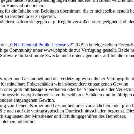
n gegen diese Nutzungsbedingungen oder anderer im Board veröffentli
in Hausverbot erteilen.
für die Inhalte von Beiträgen übernimmt, die er nicht selbst erstellt 
it zu löschen oder zu sperren.
uändern, sofern sie gegen o. g. Regeln verstoßen oder geeignet sind, 
 der „
GNU General Public License v2
“ (GPL) bereitgestellten Foren
hige Community unter www.phpbb.de zur Verfügung gestellt. Beide hab
oftware für bestimmte Zwecke nicht untersagen oder auf Inhalte frem
rper und Gesundheit und der Verletzung wesentlicher Vertragspflichten
ch für mittelbare Folgeschäden wie insbesondere entgangenen Gewinn.
em oder grob fahrlässigem Verhalten oder bei Schäden aus der Verletz
i Vertragsschluss typischerweise vorhersehbaren Schäden und im übrigen
besondere entgangenen Gewinn.
ng von Leben, Körper und Gesundheit oder vorsätzlichem oder grob fah
e nach auf die vertragstypischen Durchschnittsschäden begrenzt. Dies
h zugunsten der Mitarbeiter und Erfüllungsgehilfen des Betreibers.
bleiben unberührt.