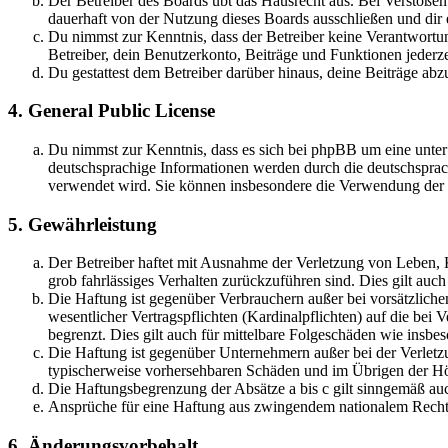
Der Betreiber des Boards übt das Hausrecht aus. Bei Verstöße
dauerhaft von der Nutzung dieses Boards ausschließen und dir e
Du nimmst zur Kenntnis, dass der Betreiber keine Verantwortung 
Betreiber, dein Benutzerkonto, Beiträge und Funktionen jederze
Du gestattest dem Betreiber darüber hinaus, deine Beiträge abz
4. General Public License
Du nimmst zur Kenntnis, dass es sich bei phpBB um eine unter
deutschsprachige Informationen werden durch die deutschsprac
verwendet wird. Sie können insbesondere die Verwendung der S
5. Gewährleistung
Der Betreiber haftet mit Ausnahme der Verletzung von Leben, Kö
grob fahrlässiges Verhalten zurückzuführen sind. Dies gilt au
Die Haftung ist gegenüber Verbrauchern außer bei vorsätzlich
wesentlicher Vertragspflichten (Kardinalpflichten) auf die be
begrenzt. Dies gilt auch für mittelbare Folgeschäden wie ins
Die Haftung ist gegenüber Unternehmern außer bei der Verletzu
typischerweise vorhersehbaren Schäden und im Übrigen der Höh
Die Haftungsbegrenzung der Absätze a bis c gilt sinngemäß auc
Ansprüche für eine Haftung aus zwingendem nationalem Recht 
6. Änderungsvorbehalt