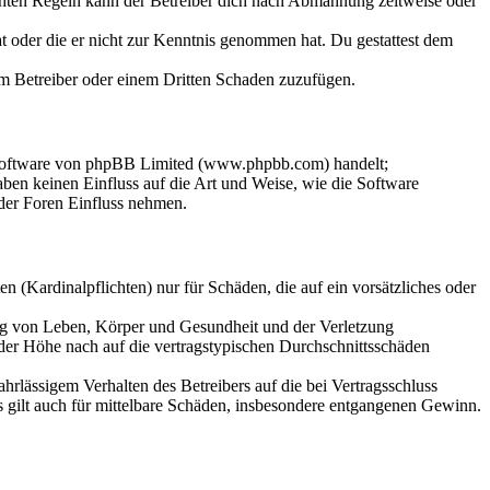
chten Regeln kann der Betreiber dich nach Abmahnung zeitweise oder
hat oder die er nicht zur Kenntnis genommen hat. Du gestattest dem
dem Betreiber oder einem Dritten Schaden zuzufügen.
-Software von phpBB Limited (www.phpbb.com) handelt;
en keinen Einfluss auf die Art und Weise, wie die Software
der Foren Einfluss nehmen.
 (Kardinalpflichten) nur für Schäden, die auf ein vorsätzliches oder
ung von Leben, Körper und Gesundheit und der Verletzung
 der Höhe nach auf die vertragstypischen Durchschnittsschäden
rlässigem Verhalten des Betreibers auf die bei Vertragsschluss
 gilt auch für mittelbare Schäden, insbesondere entgangenen Gewinn.