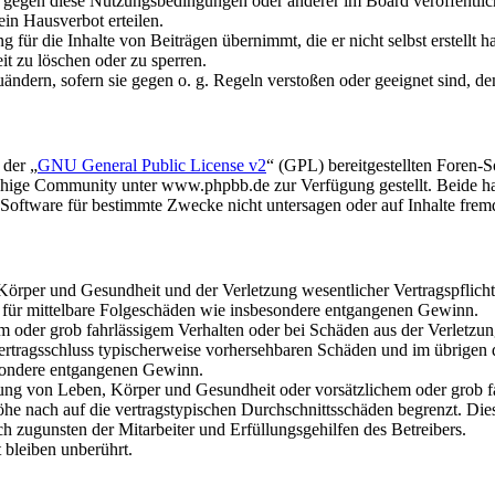
n gegen diese Nutzungsbedingungen oder anderer im Board veröffentli
in Hausverbot erteilen.
für die Inhalte von Beiträgen übernimmt, die er nicht selbst erstellt 
it zu löschen oder zu sperren.
uändern, sofern sie gegen o. g. Regeln verstoßen oder geeignet sind, 
 der „
GNU General Public License v2
“ (GPL) bereitgestellten Foren
hige Community unter www.phpbb.de zur Verfügung gestellt. Beide hab
oftware für bestimmte Zwecke nicht untersagen oder auf Inhalte frem
rper und Gesundheit und der Verletzung wesentlicher Vertragspflichten
ch für mittelbare Folgeschäden wie insbesondere entgangenen Gewinn.
em oder grob fahrlässigem Verhalten oder bei Schäden aus der Verletz
i Vertragsschluss typischerweise vorhersehbaren Schäden und im übrigen
besondere entgangenen Gewinn.
ng von Leben, Körper und Gesundheit oder vorsätzlichem oder grob fah
e nach auf die vertragstypischen Durchschnittsschäden begrenzt. Dies
h zugunsten der Mitarbeiter und Erfüllungsgehilfen des Betreibers.
bleiben unberührt.