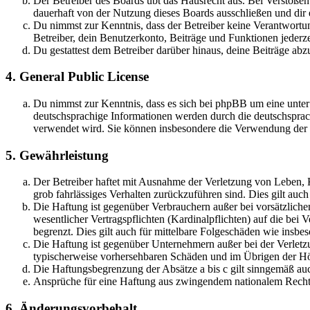
Der Betreiber des Boards übt das Hausrecht aus. Bei Verstöße
dauerhaft von der Nutzung dieses Boards ausschließen und dir e
Du nimmst zur Kenntnis, dass der Betreiber keine Verantwortung 
Betreiber, dein Benutzerkonto, Beiträge und Funktionen jederze
Du gestattest dem Betreiber darüber hinaus, deine Beiträge abz
4. General Public License
Du nimmst zur Kenntnis, dass es sich bei phpBB um eine unter
deutschsprachige Informationen werden durch die deutschsprac
verwendet wird. Sie können insbesondere die Verwendung der S
5. Gewährleistung
Der Betreiber haftet mit Ausnahme der Verletzung von Leben, Kö
grob fahrlässiges Verhalten zurückzuführen sind. Dies gilt au
Die Haftung ist gegenüber Verbrauchern außer bei vorsätzlich
wesentlicher Vertragspflichten (Kardinalpflichten) auf die be
begrenzt. Dies gilt auch für mittelbare Folgeschäden wie ins
Die Haftung ist gegenüber Unternehmern außer bei der Verletzu
typischerweise vorhersehbaren Schäden und im Übrigen der Höh
Die Haftungsbegrenzung der Absätze a bis c gilt sinngemäß auc
Ansprüche für eine Haftung aus zwingendem nationalem Recht 
6. Änderungsvorbehalt