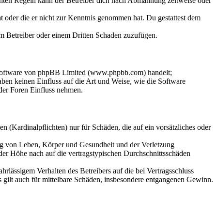
chten Regeln kann der Betreiber dich nach Abmahnung zeitweise oder
hat oder die er nicht zur Kenntnis genommen hat. Du gestattest dem
dem Betreiber oder einem Dritten Schaden zuzufügen.
-Software von phpBB Limited (www.phpbb.com) handelt;
en keinen Einfluss auf die Art und Weise, wie die Software
der Foren Einfluss nehmen.
 (Kardinalpflichten) nur für Schäden, die auf ein vorsätzliches oder
ung von Leben, Körper und Gesundheit und der Verletzung
 der Höhe nach auf die vertragstypischen Durchschnittsschäden
rlässigem Verhalten des Betreibers auf die bei Vertragsschluss
 gilt auch für mittelbare Schäden, insbesondere entgangenen Gewinn.