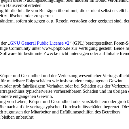
n gegen diese Nutzungsbedingungen oder anderer im Board veröffentli
in Hausverbot erteilen.
für die Inhalte von Beiträgen übernimmt, die er nicht selbst erstellt 
it zu löschen oder zu sperren.
uändern, sofern sie gegen o. g. Regeln verstoßen oder geeignet sind, 
 der „
GNU General Public License v2
“ (GPL) bereitgestellten Foren
hige Community unter www.phpbb.de zur Verfügung gestellt. Beide hab
oftware für bestimmte Zwecke nicht untersagen oder auf Inhalte frem
rper und Gesundheit und der Verletzung wesentlicher Vertragspflichten
ch für mittelbare Folgeschäden wie insbesondere entgangenen Gewinn.
em oder grob fahrlässigem Verhalten oder bei Schäden aus der Verletz
i Vertragsschluss typischerweise vorhersehbaren Schäden und im übrigen
besondere entgangenen Gewinn.
ng von Leben, Körper und Gesundheit oder vorsätzlichem oder grob fah
e nach auf die vertragstypischen Durchschnittsschäden begrenzt. Dies
h zugunsten der Mitarbeiter und Erfüllungsgehilfen des Betreibers.
bleiben unberührt.