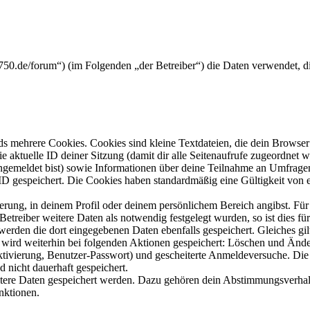
tx750.de/forum“) (im Folgenden „der Betreiber“) die Daten verwendet,
s mehrere Cookies. Cookies sind kleine Textdateien, die dein Browser 
ie aktuelle ID deiner Sitzung (damit dir alle Seitenaufrufe zugeordnet
angemeldet bist) sowie Informationen über deine Teilnahme an Umfragen
ID gespeichert. Die Cookies haben standardmäßig eine Gültigkeit von e
ierung, in deinem Profil oder deinem persönlichem Bereich angibst. Für
reiber weitere Daten als notwendig festgelegt wurden, so ist dies für 
 werden die dort eingegebenen Daten ebenfalls gespeichert. Gleiches gi
e wird weiterhin bei folgenden Aktionen gespeichert: Löschen und Änd
ktivierung, Benutzer-Passwort) und gescheiterte Anmeldeversuche. D
d nicht dauerhaft gespeichert.
eitere Daten gespeichert werden. Dazu gehören dein Abstimmungsverhal
nktionen.