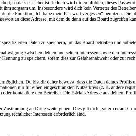
ert, so dass es sicher ist. Jedoch wird dir empfohlen, dieses Passwor
it ihm sorgsam um. Insbesondere wird dich kein Vertreter des Betreibe
nst du die Funktion „Ich habe mein Passwort vergessen“ benutzen. Di
asswort an diese Adresse, mit dem du dann auf das Board zugreifen kan
r spezifizierten Daten zu speichern, um das Board betreiben und anbiet
ssenabwägung zwischen deinen und seinen Interessen sowie den Interes
-Kennung zu speichern, sofern dies zur Gefahrenabwehr oder zur recht
möglichen. Du bist dir daher bewusst, dass die Daten deines Profils und
mationen nur für einen eingeschränkten Nutzerkreis (z. B. andere regist
oder kontaktiere den Betreiber. Die E-Mail-Adresse aus deinem Profil 
r Zustimmung an Dritte weitergeben. Dies gilt nicht, sofern er auf Gr
zung rechtlicher Interessen erforderlich sind.