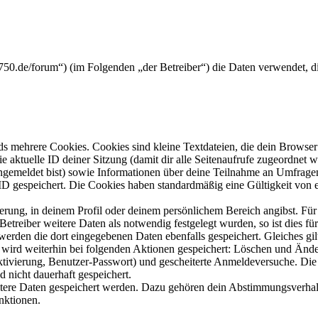
tx750.de/forum“) (im Folgenden „der Betreiber“) die Daten verwendet,
s mehrere Cookies. Cookies sind kleine Textdateien, die dein Browser 
ie aktuelle ID deiner Sitzung (damit dir alle Seitenaufrufe zugeordnet
angemeldet bist) sowie Informationen über deine Teilnahme an Umfragen
ID gespeichert. Die Cookies haben standardmäßig eine Gültigkeit von e
ierung, in deinem Profil oder deinem persönlichem Bereich angibst. Für
reiber weitere Daten als notwendig festgelegt wurden, so ist dies für 
 werden die dort eingegebenen Daten ebenfalls gespeichert. Gleiches gi
e wird weiterhin bei folgenden Aktionen gespeichert: Löschen und Änd
ktivierung, Benutzer-Passwort) und gescheiterte Anmeldeversuche. D
d nicht dauerhaft gespeichert.
eitere Daten gespeichert werden. Dazu gehören dein Abstimmungsverhal
nktionen.