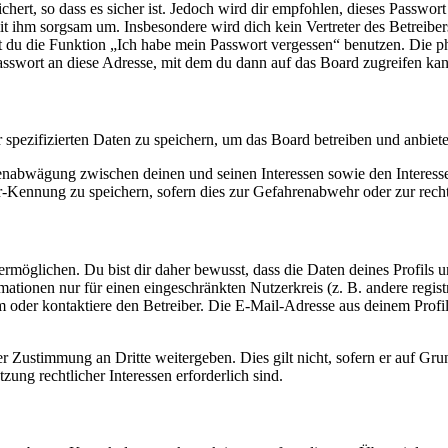
ert, so dass es sicher ist. Jedoch wird dir empfohlen, dieses Passwor
it ihm sorgsam um. Insbesondere wird dich kein Vertreter des Betreibe
nst du die Funktion „Ich habe mein Passwort vergessen“ benutzen. Di
asswort an diese Adresse, mit dem du dann auf das Board zugreifen kan
r spezifizierten Daten zu speichern, um das Board betreiben und anbiet
ssenabwägung zwischen deinen und seinen Interessen sowie den Interes
-Kennung zu speichern, sofern dies zur Gefahrenabwehr oder zur recht
möglichen. Du bist dir daher bewusst, dass die Daten deines Profils und
mationen nur für einen eingeschränkten Nutzerkreis (z. B. andere regist
oder kontaktiere den Betreiber. Die E-Mail-Adresse aus deinem Profil 
r Zustimmung an Dritte weitergeben. Dies gilt nicht, sofern er auf Gr
zung rechtlicher Interessen erforderlich sind.