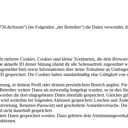
tx750.de/forum“) (im Folgenden „der Betreiber“) die Daten verwendet,
s mehrere Cookies. Cookies sind kleine Textdateien, die dein Browser 
ie aktuelle ID deiner Sitzung (damit dir alle Seitenaufrufe zugeordnet
angemeldet bist) sowie Informationen über deine Teilnahme an Umfragen
ID gespeichert. Die Cookies haben standardmäßig eine Gültigkeit von e
ierung, in deinem Profil oder deinem persönlichem Bereich angibst. Für
reiber weitere Daten als notwendig festgelegt wurden, so ist dies für 
 werden die dort eingegebenen Daten ebenfalls gespeichert. Gleiches gi
e wird weiterhin bei folgenden Aktionen gespeichert: Löschen und Änd
ktivierung, Benutzer-Passwort) und gescheiterte Anmeldeversuche. D
d nicht dauerhaft gespeichert.
eitere Daten gespeichert werden. Dazu gehören dein Abstimmungsverhal
nktionen.