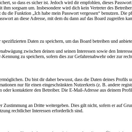
ert, so dass es sicher ist. Jedoch wird dir empfohlen, dieses Passwor
it ihm sorgsam um. Insbesondere wird dich kein Vertreter des Betreibe
nst du die Funktion „Ich habe mein Passwort vergessen“ benutzen. Di
asswort an diese Adresse, mit dem du dann auf das Board zugreifen kan
r spezifizierten Daten zu speichern, um das Board betreiben und anbiet
ssenabwägung zwischen deinen und seinen Interessen sowie den Interes
-Kennung zu speichern, sofern dies zur Gefahrenabwehr oder zur recht
möglichen. Du bist dir daher bewusst, dass die Daten deines Profils und
mationen nur für einen eingeschränkten Nutzerkreis (z. B. andere regist
oder kontaktiere den Betreiber. Die E-Mail-Adresse aus deinem Profil 
r Zustimmung an Dritte weitergeben. Dies gilt nicht, sofern er auf Gr
zung rechtlicher Interessen erforderlich sind.