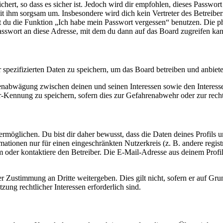
ert, so dass es sicher ist. Jedoch wird dir empfohlen, dieses Passwor
it ihm sorgsam um. Insbesondere wird dich kein Vertreter des Betreibe
nst du die Funktion „Ich habe mein Passwort vergessen“ benutzen. Di
asswort an diese Adresse, mit dem du dann auf das Board zugreifen kan
r spezifizierten Daten zu speichern, um das Board betreiben und anbiet
ssenabwägung zwischen deinen und seinen Interessen sowie den Interes
-Kennung zu speichern, sofern dies zur Gefahrenabwehr oder zur recht
möglichen. Du bist dir daher bewusst, dass die Daten deines Profils und
mationen nur für einen eingeschränkten Nutzerkreis (z. B. andere regist
oder kontaktiere den Betreiber. Die E-Mail-Adresse aus deinem Profil 
r Zustimmung an Dritte weitergeben. Dies gilt nicht, sofern er auf Gr
zung rechtlicher Interessen erforderlich sind.