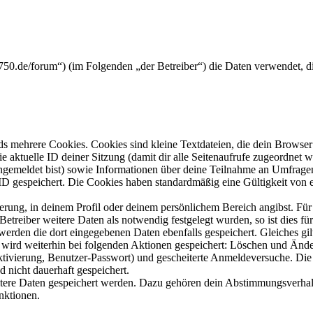
tx750.de/forum“) (im Folgenden „der Betreiber“) die Daten verwendet,
s mehrere Cookies. Cookies sind kleine Textdateien, die dein Browser 
ie aktuelle ID deiner Sitzung (damit dir alle Seitenaufrufe zugeordnet
angemeldet bist) sowie Informationen über deine Teilnahme an Umfragen
ID gespeichert. Die Cookies haben standardmäßig eine Gültigkeit von e
ierung, in deinem Profil oder deinem persönlichem Bereich angibst. Für
reiber weitere Daten als notwendig festgelegt wurden, so ist dies für 
 werden die dort eingegebenen Daten ebenfalls gespeichert. Gleiches gi
e wird weiterhin bei folgenden Aktionen gespeichert: Löschen und Änd
ktivierung, Benutzer-Passwort) und gescheiterte Anmeldeversuche. D
d nicht dauerhaft gespeichert.
eitere Daten gespeichert werden. Dazu gehören dein Abstimmungsverhal
nktionen.