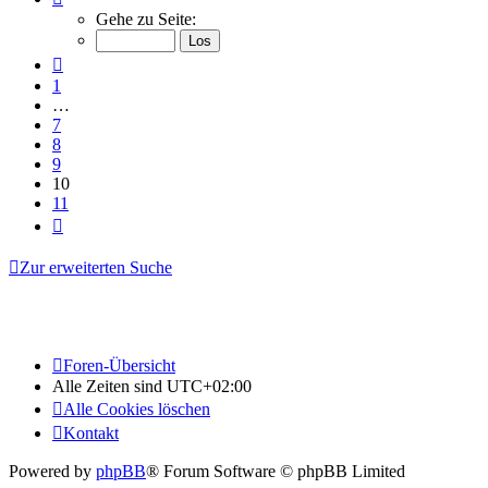
10
Gehe zu Seite:
von
11
Vorherige
1
…
7
8
9
10
11
Nächste
Zur erweiterten Suche
Foren-Übersicht
Alle Zeiten sind
UTC+02:00
Alle Cookies löschen
Kontakt
Powered by
phpBB
® Forum Software © phpBB Limited