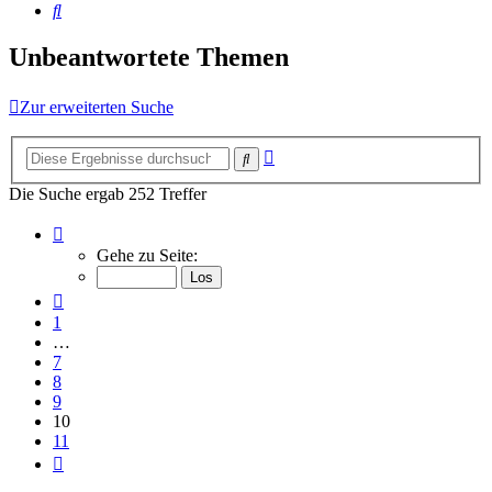
Suche
Unbeantwortete Themen
Zur erweiterten Suche
Erweiterte
Suche
Suche
Die Suche ergab 252 Treffer
Seite
10
Gehe zu Seite:
von
11
Vorherige
1
…
7
8
9
10
11
Nächste