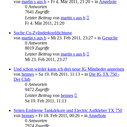
von
martin s aus b
»
Fr 4. Mär 2011, 21:20
» in
Angebote
0
Antworten
7641
Zugriffe
Letzter Beitrag
von
martin s aus b
Fr 4. Mär 2011, 21:20
Suche Cu-Zylinderkopfdichtung
von
martin s aus b
»
Mi 23. Feb 2011, 23:27
» in
Gesuche
0
Antworten
8019
Zugriffe
Letzter Beitrag
von
martin s aus b
Mi 23. Feb 2011, 23:27
Und schon wieder kann ich drei neue IG Mitglieder anpreisen
von
hennes
»
Sa 19. Feb 2011, 11:13
» in
Die IG TX 750 -
Der Club
0
Antworten
9472
Zugriffe
Letzter Beitrag
von
hennes
Sa 19. Feb 2011, 11:13
Seiten Embleme Tankdekore und Electric Aufkleber TX 750
von
hennes
»
Fr 18. Feb 2011, 00:26
» in
Angebote
0
Antworten
7974
Zugriffe