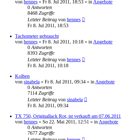
von
hennes
»
Fr 8. Jul 2011, 18:53
» in
Angebote
0
Antworten
8468
Zugriffe
Letzter Beitrag
von
hennes
Fr 8. Jul 2011, 18:53
Tachometer gebraucht
von
hennes
»
Fr 8. Jul 2011, 10:18
» in
Angebote
0
Antworten
8393
Zugriffe
Letzter Beitrag
von
hennes
Fr 8. Jul 2011, 10:18
Kolben
von
sinabela
»
Fr 8. Jul 2011, 09:34
» in
Angebote
0
Antworten
7114
Zugriffe
Letzter Beitrag
von
sinabela
Fr 8. Jul 2011, 09:34
TX 750, Originallack Rot, ist verkauft am 07.06.2011
von
hennes
»
So 22. Mai 2011, 12:51
» in
Angebote
0
Antworten
7677
Zugriffe
Letzter Beitrag
von
hennes