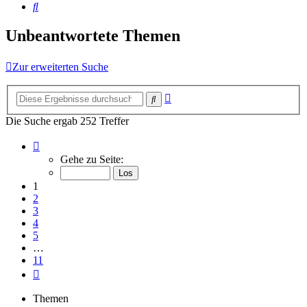
Suche
Unbeantwortete Themen
Zur erweiterten Suche
Erweiterte
Suche
Suche
Die Suche ergab 252 Treffer
Seite
1
Gehe zu Seite:
von
11
1
2
3
4
5
…
11
Nächste
Themen