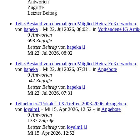
Antworten
Zugriffe
Letzter Beitrag
Teile-Bestand von ehemaligem Mitglied Heinz Foß erworben
von
hapeka
»
Mi 22. Jul 2026, 08:02
» in
Vorhandene IG Artik
0
Antworten
698
Zugriffe
Letzter Beitrag
von
hapeka
Mi 22. Jul 2026, 08:02
Teile-Bestand von ehemaligem Mitglied Heinz Foß erworben
von
hapeka
»
Mi 22. Jul 2026, 07:31
» in
Angebote
0
Antworten
542
Zugriffe
Letzter Beitrag
von
hapeka
Mi 22. Jul 2026, 07:31
Teilnehmer-"Pokale" TX-Treffen 2003-2006 abzugeben
von
loyalm1
»
Mi 15. Apr 2026, 12:52
» in
Angebote
0
Antworten
1337
Zugriffe
Letzter Beitrag
von
loyalm1
Mi 15. Apr 2026, 12:52