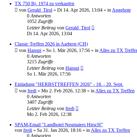
TX 750 Bj. 1974 zu verkaufen
von
Gerald_Tirol
»
Di 14. Apr 2026, 13:04
» in
Angebote
0
Antworten
1052
Zugriffe
Letzter Beitrag
von
Gerald_Tirol
Di 14. Apr 2026, 13:04
Classic Treffen 2026 in Aarberg (CH)
von
Hanspi
»
So 1. Mär 2026, 17:56
» in
Alles zu TX Treffe
0
Antworten
3215
Zugriffe
Letzter Beitrag
von
Hanspi
So 1. Mär 2026, 17:56
Einladung "HERBSTTREFFEN 2026" - 18. - 20. Sept.
von
fredi
»
Mo 2. Feb 2026, 12:38
» in
Alles zu TX Treffen
0
Antworten
3407
Zugriffe
Letzter Beitrag
von
fredi
Mo 2. Feb 2026, 12:38
SPAM-Email "Landhotel Neumaiers HirscH"
von
fredi
»
Sa 31. Jan 2026, 18:16
» in
Alles zu TX Treffen
0
Antworten