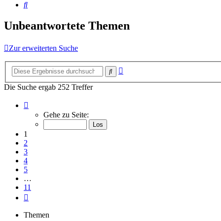
Suche
Unbeantwortete Themen
Zur erweiterten Suche
Erweiterte
Suche
Suche
Die Suche ergab 252 Treffer
Seite
1
Gehe zu Seite:
von
11
1
2
3
4
5
…
11
Nächste
Themen