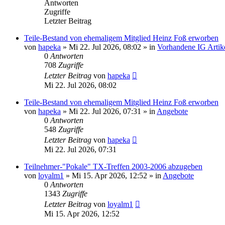
Antworten
Zugriffe
Letzter Beitrag
Teile-Bestand von ehemaligem Mitglied Heinz Foß erworben
von
hapeka
»
Mi 22. Jul 2026, 08:02
» in
Vorhandene IG Artik
0
Antworten
708
Zugriffe
Letzter Beitrag
von
hapeka
Mi 22. Jul 2026, 08:02
Teile-Bestand von ehemaligem Mitglied Heinz Foß erworben
von
hapeka
»
Mi 22. Jul 2026, 07:31
» in
Angebote
0
Antworten
548
Zugriffe
Letzter Beitrag
von
hapeka
Mi 22. Jul 2026, 07:31
Teilnehmer-"Pokale" TX-Treffen 2003-2006 abzugeben
von
loyalm1
»
Mi 15. Apr 2026, 12:52
» in
Angebote
0
Antworten
1343
Zugriffe
Letzter Beitrag
von
loyalm1
Mi 15. Apr 2026, 12:52