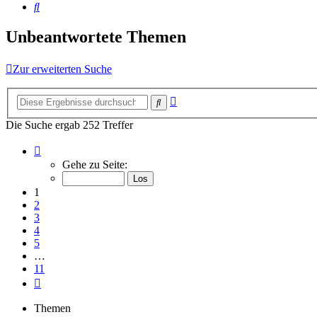
Suche
Unbeantwortete Themen
Zur erweiterten Suche
Erweiterte
Suche
Suche
Die Suche ergab 252 Treffer
Seite
1
Gehe zu Seite:
von
11
1
2
3
4
5
…
11
Nächste
Themen