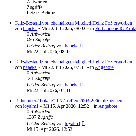
Antworten
Zugriffe
Letzter Beitrag
Teile-Bestand von ehemaligem Mitglied Heinz Foß erworben
von
hapeka
»
Mi 22. Jul 2026, 08:02
» in
Vorhandene IG Artik
0
Antworten
695
Zugriffe
Letzter Beitrag
von
hapeka
Mi 22. Jul 2026, 08:02
Teile-Bestand von ehemaligem Mitglied Heinz Foß erworben
von
hapeka
»
Mi 22. Jul 2026, 07:31
» in
Angebote
0
Antworten
541
Zugriffe
Letzter Beitrag
von
hapeka
Mi 22. Jul 2026, 07:31
Teilnehmer-"Pokale" TX-Treffen 2003-2006 abzugeben
von
loyalm1
»
Mi 15. Apr 2026, 12:52
» in
Angebote
0
Antworten
1337
Zugriffe
Letzter Beitrag
von
loyalm1
Mi 15. Apr 2026, 12:52