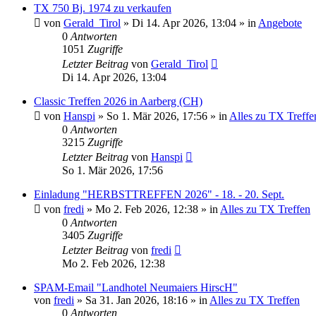
TX 750 Bj. 1974 zu verkaufen
von
Gerald_Tirol
»
Di 14. Apr 2026, 13:04
» in
Angebote
0
Antworten
1051
Zugriffe
Letzter Beitrag
von
Gerald_Tirol
Di 14. Apr 2026, 13:04
Classic Treffen 2026 in Aarberg (CH)
von
Hanspi
»
So 1. Mär 2026, 17:56
» in
Alles zu TX Treffe
0
Antworten
3215
Zugriffe
Letzter Beitrag
von
Hanspi
So 1. Mär 2026, 17:56
Einladung "HERBSTTREFFEN 2026" - 18. - 20. Sept.
von
fredi
»
Mo 2. Feb 2026, 12:38
» in
Alles zu TX Treffen
0
Antworten
3405
Zugriffe
Letzter Beitrag
von
fredi
Mo 2. Feb 2026, 12:38
SPAM-Email "Landhotel Neumaiers HirscH"
von
fredi
»
Sa 31. Jan 2026, 18:16
» in
Alles zu TX Treffen
0
Antworten