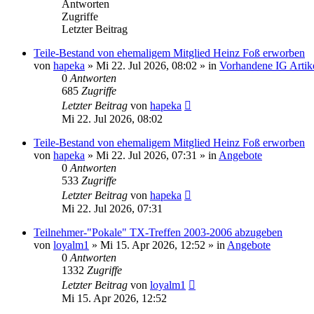
Antworten
Zugriffe
Letzter Beitrag
Teile-Bestand von ehemaligem Mitglied Heinz Foß erworben
von
hapeka
»
Mi 22. Jul 2026, 08:02
» in
Vorhandene IG Artik
0
Antworten
685
Zugriffe
Letzter Beitrag
von
hapeka
Mi 22. Jul 2026, 08:02
Teile-Bestand von ehemaligem Mitglied Heinz Foß erworben
von
hapeka
»
Mi 22. Jul 2026, 07:31
» in
Angebote
0
Antworten
533
Zugriffe
Letzter Beitrag
von
hapeka
Mi 22. Jul 2026, 07:31
Teilnehmer-"Pokale" TX-Treffen 2003-2006 abzugeben
von
loyalm1
»
Mi 15. Apr 2026, 12:52
» in
Angebote
0
Antworten
1332
Zugriffe
Letzter Beitrag
von
loyalm1
Mi 15. Apr 2026, 12:52