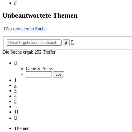
Suche
Unbeantwortete Themen
Zur erweiterten Suche
Erweiterte
Suche
Suche
Die Suche ergab 252 Treffer
Seite
1
Gehe zu Seite:
von
11
1
2
3
4
5
…
11
Nächste
Themen