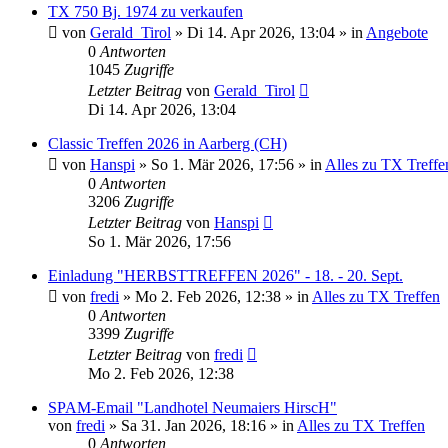
TX 750 Bj. 1974 zu verkaufen
von
Gerald_Tirol
»
Di 14. Apr 2026, 13:04
» in
Angebote
0
Antworten
1045
Zugriffe
Letzter Beitrag
von
Gerald_Tirol
Di 14. Apr 2026, 13:04
Classic Treffen 2026 in Aarberg (CH)
von
Hanspi
»
So 1. Mär 2026, 17:56
» in
Alles zu TX Treffe
0
Antworten
3206
Zugriffe
Letzter Beitrag
von
Hanspi
So 1. Mär 2026, 17:56
Einladung "HERBSTTREFFEN 2026" - 18. - 20. Sept.
von
fredi
»
Mo 2. Feb 2026, 12:38
» in
Alles zu TX Treffen
0
Antworten
3399
Zugriffe
Letzter Beitrag
von
fredi
Mo 2. Feb 2026, 12:38
SPAM-Email "Landhotel Neumaiers HirscH"
von
fredi
»
Sa 31. Jan 2026, 18:16
» in
Alles zu TX Treffen
0
Antworten