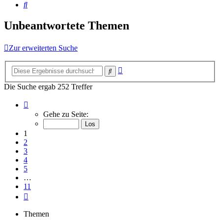
Suche
Unbeantwortete Themen
Zur erweiterten Suche
Erweiterte
Suche
Suche
Die Suche ergab 252 Treffer
Seite
1
Gehe zu Seite:
von
11
1
2
3
4
5
…
11
Nächste
Themen