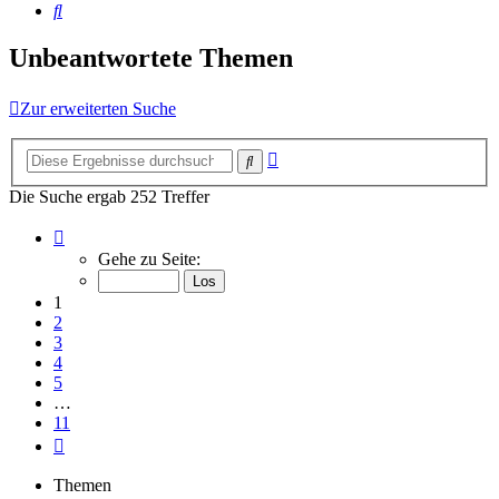
Suche
Unbeantwortete Themen
Zur erweiterten Suche
Erweiterte
Suche
Suche
Die Suche ergab 252 Treffer
Seite
1
Gehe zu Seite:
von
11
1
2
3
4
5
…
11
Nächste
Themen